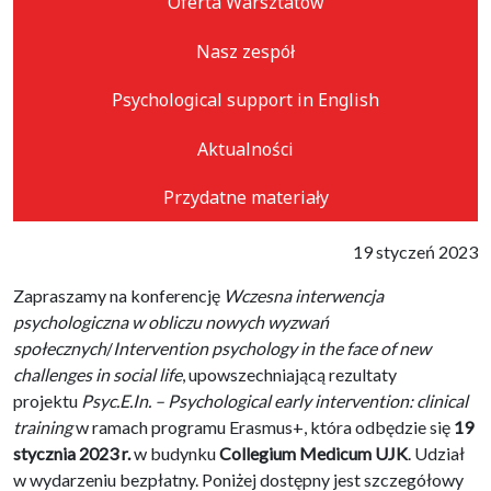
Oferta Warsztatów
Nasz zespół
Psychological support in English
Aktualności
Przydatne materiały
19 styczeń 2023
Zapraszamy na konferencję
Wczesna interwencja
psychologiczna w obliczu nowych wyzwań
społecznych
/
Intervention psychology in the face of new
challenges in social life
, upowszechniającą rezultaty
projektu
Psyc.E.In. – Psychological early intervention: clinical
training
w ramach programu Erasmus+, która odbędzie się
19
stycznia 2023 r.
w budynku
Collegium Medicum UJK
. Udział
w wydarzeniu bezpłatny. Poniżej dostępny jest szczegółowy