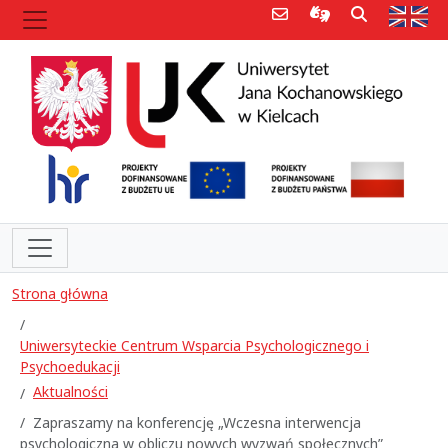
Poczta e-mail
Informacje dla 
Szukaj
Str
Strona główna
Uniwersyteckie Centrum Wsparcia Psychologicznego i
Psychoedukacji
Aktualności
Zapraszamy na konferencję „Wczesna interwencja
psychologiczna w obliczu nowych wyzwań społecznych”