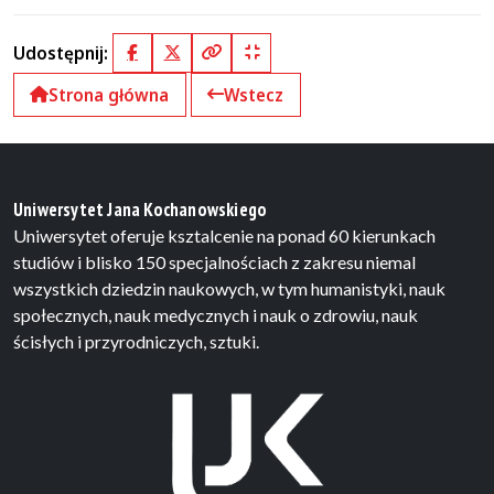
Udostępnij:
Facebook
X (Twitter)
Kopiuj pełny link
Kopiuj krótki link
Strona główna
Wstecz
Uniwersytet Jana Kochanowskiego
Uniwersytet oferuje ksztalcenie na ponad 60 kierunkach
studiów i blisko 150 specjalnościach z zakresu niemal
wszystkich dziedzin naukowych, w tym humanistyki, nauk
społecznych, nauk medycznych i nauk o zdrowiu, nauk
ścisłych i przyrodniczych, sztuki.