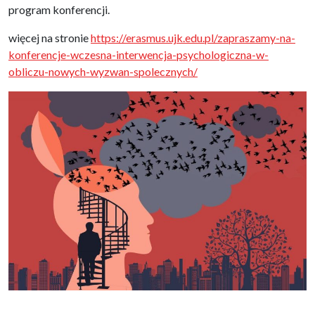
program konferencji.
więcej na stronie
https://erasmus.ujk.edu.pl/zapraszamy-na-
konferencje-wczesna-interwencja-psychologiczna-w-
obliczu-nowych-wyzwan-spolecznych/