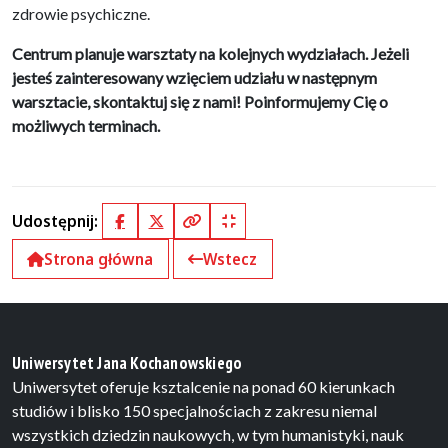
zdrowie psychiczne.
Centrum planuje warsztaty na kolejnych wydziałach. Jeżeli
jesteś zainteresowany wzięciem udziału w następnym
warsztacie, skontaktuj się z nami! Poinformujemy Cię o
możliwych terminach.
Udostępnij:
Facebook
X (Twitter)
Kopiuj pełny link
Kopiuj krótki link
Strona główna
Wstecz
Uniwersytet Jana Kochanowskiego
Uniwersytet oferuje ksztalcenie na ponad 60 kierunkach
studiów i blisko 150 specjalnościach z zakresu niemal
wszystkich dziedzin naukowych, w tym humanistyki, nauk