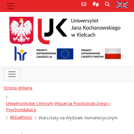
Poczta e-mail
Informacje dla 
Szukaj
Str
Strona główna
Uniwersyteckie Centrum Wsparcia Psychologicznego i
Psychoedukacji
Aktualności
Warsztaty na Wydziale Humanistycznym