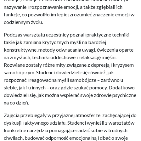
nazywanie i rozpoznawanie emocji, a także zgłębiali ich
funkcje, co pozwoliło im lepiej zrozumieć znaczenie emocji w
codziennym życiu.
Podczas warsztatu uczestnicy poznali praktyczne techniki,
takie jak zamiana krytycznych myśli na bardziej
konstruktywne, metody odwracania uwagi, ćwiczenia oparte
na zmysłach, techniki oddechowe i relaksację mięśni.
Rozwiane zostały różne mity związane z depresją i kryzysem
samobójczym. Studenci dowiedzieli się również, jak
rozpoznać i reagować na myśli samobójcze – zarówno u
siebie, jak i u innych – oraz gdzie szukać pomocy. Dodatkowo
dowiedzieli się, jak można wspierać swoje zdrowie psychiczne
na co dzień.
Zajęcia przebiegały w przyjaznej atmosferze, zachęcającej do
dyskusji i aktywnego udziału. Studenci wynieśli z warsztatów
konkretne narzędzia pomagające radzić sobie w trudnych
chwilach, budować odporność emocjonalną i dbać o swoje