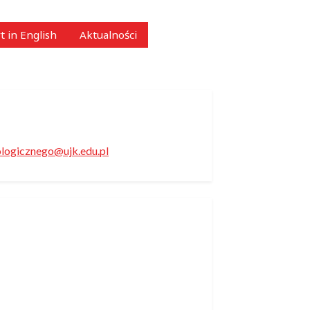
t in English
Aktualności
logicznego@ujk.edu.pl