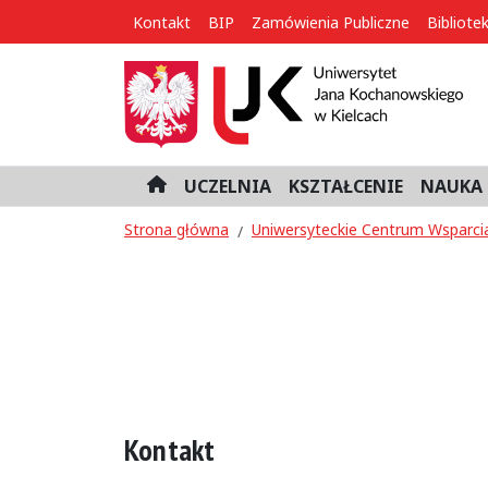
Kontakt
BIP
Zamówienia Publiczne
Bibliote
UCZELNIA
KSZTAŁCENIE
NAUKA 
H
o
Strona główna
Uniwersyteckie Centrum Wsparcia
m
e
Kontakt