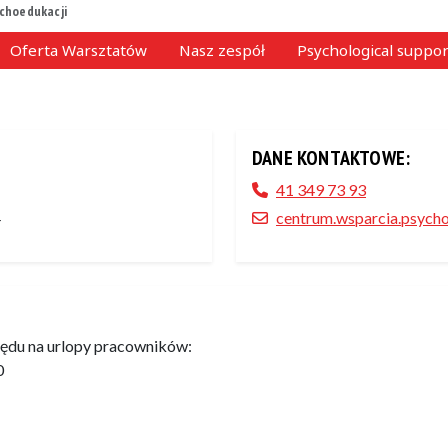
choedukacji
Oferta Warsztatów
Nasz zespół
Psychological suppor
DANE KONTAKTOWE:
41 349 73 93
4
centrum.wsparcia.psycho
ędu na urlopy pracowników:
0