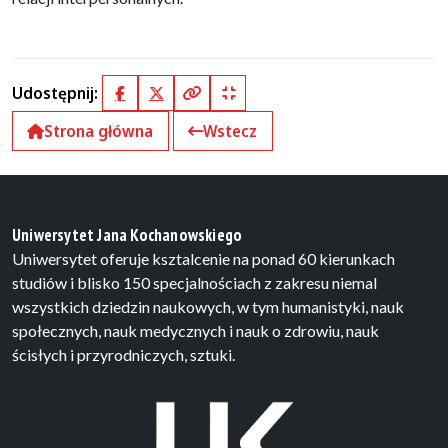
Udostępnij:
Facebook
X (Twitter)
Kopiuj pełny link
Kopiuj krótki link
Strona główna
Wstecz
Uniwersytet Jana Kochanowskiego
Uniwersytet oferuje ksztalcenie na ponad 60 kierunkach
studiów i blisko 150 specjalnościach z zakresu niemal
wszystkich dziedzin naukowych, w tym humanistyki, nauk
społecznych, nauk medycznych i nauk o zdrowiu, nauk
ścisłych i przyrodniczych, sztuki.