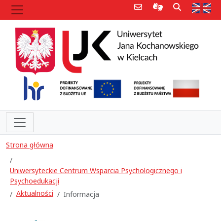
Poczta e-mail
Informacje dla 
Szukaj
Str
Strona główna
Uniwersyteckie Centrum Wsparcia Psychologicznego i
Psychoedukacji
Aktualności
Informacja