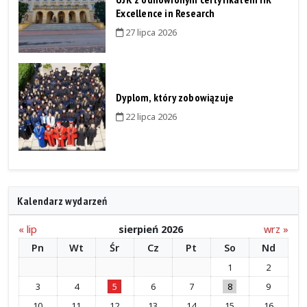
Excellence in Research
27 lipca 2026
Dyplom, który zobowiązuje
22 lipca 2026
Kalendarz wydarzeń
« lip
sierpień 2026
wrz »
Pn
Wt
Śr
Cz
Pt
So
Nd
1
2
3
4
5
6
7
8
9
10
11
12
13
14
15
16