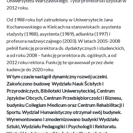
Uniwersytetu Warszawskiego. Tytuł profesorski uzyskał w
2012 roku.
Od 1988 roku był zatrudniony w Uniwersytecie Jana
Kochanowskiego w Kielcach na stanowiskach: asystenta
stażysty (1988), asystenta (1989), adiunkta (1997) i
profesora nadzwyczajnego (2003). W latach 2005-2008
pełnił funkcję prorektora ds. dydaktycznych i studenckich,
a od roku 2008 – funkcję prorektora ds. ogólnych, a od
2012 roku rektora. Funkcję te sprawował przez dwie
kadencje do 2020 roku.
W tym czasie nastąpił dynamiczny rozwój uczelni.
Zakończono budowę Wydziału Nauk Ścisłych i
Przyrodniczych, Biblioteki Uniwersyteckiej, Centrum
Języków Obcych, Centrum Przedsiębiorczości i Biznesu,
budynku Collegium Medicum oraz Centrum Rehabilitacji i
Sportu. Wydział Humanistyczny otrzymał swój budynek.
Wyremontowano i zmodernizowano budynki Wydziału
Sztuki, Wydziału Pedagogiki i Psychologii i Rektoratu.