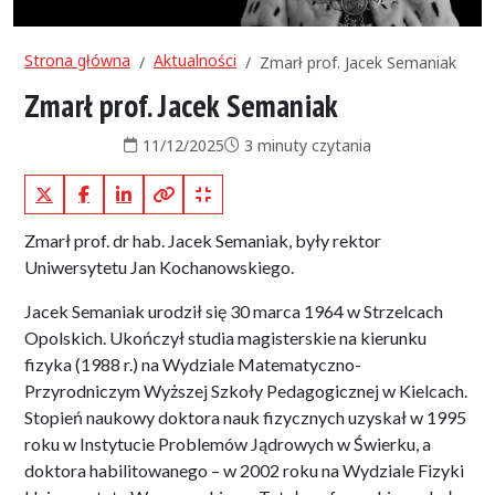
Strona główna
Aktualności
Zmarł prof. Jacek Semaniak
Zmarł prof. Jacek Semaniak
Data publikacji:
Czas czytania:
11/12/2025
3 minuty czytania
X (Twitter)
Facebook
LinkedIn
Kopiuj pełny link
Kopiuj krótki link
Zmarł prof. dr hab. Jacek Semaniak, były rektor
Uniwersytetu Jan Kochanowskiego.
Jacek Semaniak urodził się 30 marca 1964 w Strzelcach
Opolskich. Ukończył studia magisterskie na kierunku
fizyka (1988 r.) na Wydziale Matematyczno-
Przyrodniczym Wyższej Szkoły Pedagogicznej w Kielcach.
Stopień naukowy doktora nauk fizycznych uzyskał w 1995
roku w Instytucie Problemów Jądrowych w Świerku, a
doktora habilitowanego – w 2002 roku na Wydziale Fizyki