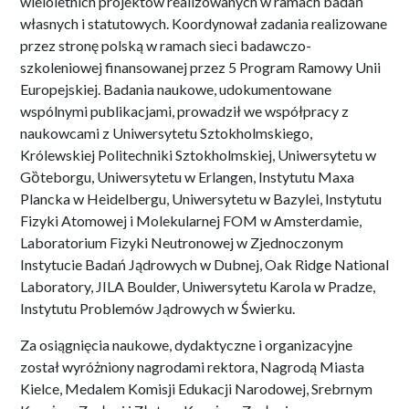
wieloletnich projektów realizowanych w ramach badań
własnych i statutowych. Koordynował zadania realizowane
przez stronę polską w ramach sieci badawczo-
szkoleniowej finansowanej przez 5 Program Ramowy Unii
Europejskiej. Badania naukowe, udokumentowane
wspólnymi publikacjami, prowadził we współpracy z
naukowcami z Uniwersytetu Sztokholmskiego,
Królewskiej Politechniki Sztokholmskiej, Uniwersytetu w
Gȍteborgu, Uniwersytetu w Erlangen, Instytutu Maxa
Plancka w Heidelbergu, Uniwersytetu w Bazylei, Instytutu
Fizyki Atomowej i Molekularnej FOM w Amsterdamie,
Laboratorium Fizyki Neutronowej w Zjednoczonym
Instytucie Badań Jądrowych w Dubnej, Oak Ridge National
Laboratory, JILA Boulder, Uniwersytetu Karola w Pradze,
Instytutu Problemów Jądrowych w Świerku.
Za osiągnięcia naukowe, dydaktyczne i organizacyjne
został wyróżniony nagrodami rektora, Nagrodą Miasta
Kielce, Medalem Komisji Edukacji Narodowej, Srebrnym