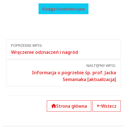
Księga kondolencyjna
Nawigacja
POPRZEDNI WPIS:
między
Wręczenie odznaczeń i nagród
wpisami
NASTĘPNY WPIS:
Informacja o pogrzebie śp. prof. Jacka
Semaniaka [aktualizacja]
Strona główna
Wstecz