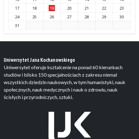
17
18
19
20
21
22
23
24
25
26
27
28
29
30
31
Uniwersytet Jana Kochanowskiego
Uniwersytet oferuje ksztalcenie na ponad 60 kierunkach
studiów i blisko 150 specjalnościach z zakresu niemal
wszystkich dziedzin naukowych, w tym humanistyki, nauk
społecznych, nauk medycznych i nauk o zdrowiu, nauk
ścisłych i przyrodniczych, sztuki.