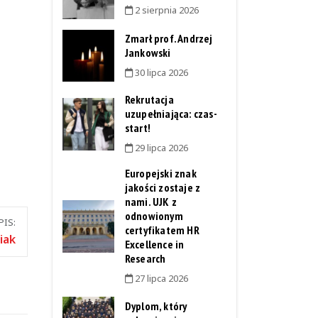
2 sierpnia 2026
Zmarł prof. Andrzej
Jankowski
30 lipca 2026
Rekrutacja
uzupełniająca: czas-
start!
29 lipca 2026
Europejski znak
jakości zostaje z
nami. UJK z
odnowionym
IS:
certyfikatem HR
iak
Excellence in
Research
27 lipca 2026
Dyplom, który