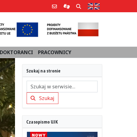
Strona w języku an
Poczta e-mail
Informacje dla użytkowników Po
Szukaj
DOKTORANCI
PRACOWNICY
Szukaj na stronie
Szukaj
Szukaj
Czasopismo UJK