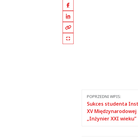
Facebook
LinkedIn
Kopiuj pełny link
Kopiuj krótki link
Nawigacja
POPRZEDNI WPIS:
między
Sukces studenta Inst
XV Międzynarodowej 
wpisami
„Inżynier XXI wieku”