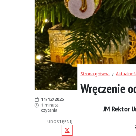
Strona główna
Aktualnoś
Wręczenie o
Data publikacji:
11/12/2025
Czas czytania:
1 minuta
JM Rektor U
czytania
UDOSTĘPNIJ
X (Twitter)