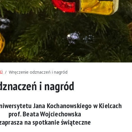
ci
Wręczenie odznaczeń i nagród
dznaczeń i nagród
niwersytetu Jana Kochanowskiego w Kielcach
prof. Beata Wojciechowska
zaprasza na spotkanie świąteczne