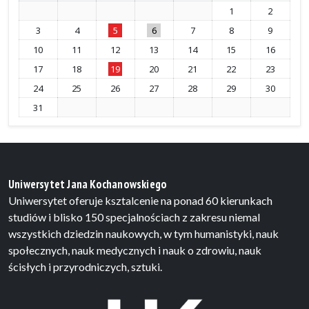
1
2
3
4
5
6
7
8
9
10
11
12
13
14
15
16
17
18
19
20
21
22
23
24
25
26
27
28
29
30
31
Uniwersytet Jana Kochanowskiego
Uniwersytet oferuje ksztalcenie na ponad 60 kierunkach
studiów i blisko 150 specjalnościach z zakresu niemal
wszystkich dziedzin naukowych, w tym humanistyki, nauk
społecznych, nauk medycznych i nauk o zdrowiu, nauk
ścisłych i przyrodniczych, sztuki.