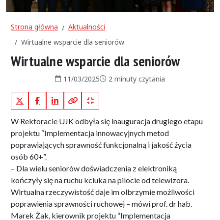
Strona główna
Aktualności
Wirtualne wsparcie dla seniorów
Wirtualne wsparcie dla seniorów
Data publikacji:
Czas czytania:
11/03/2025
2 minuty czytania
X (Twitter)
Facebook
LinkedIn
Kopiuj pełny link
Kopiuj krótki link
W Rektoracie UJK odbyła się inauguracja drugiego etapu
projektu “Implementacja innowacyjnych metod
poprawiających sprawność funkcjonalną i jakość życia
osób 60+”.
– Dla wielu seniorów doświadczenia z elektroniką
kończyły się na ruchu kciuka na pilocie od telewizora.
Wirtualna rzeczywistość daje im olbrzymie możliwości
poprawienia sprawności ruchowej – mówi prof. dr hab.
Marek Żak, kierownik projektu “Implementacja