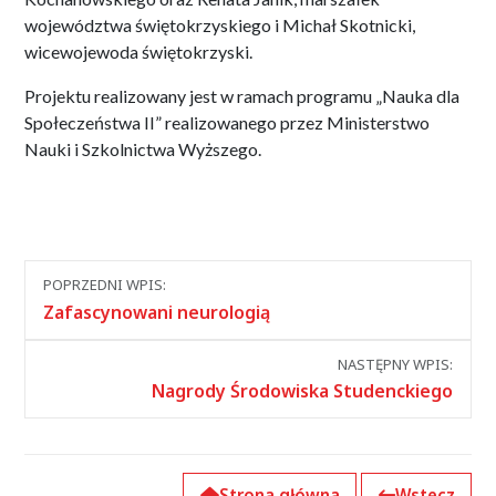
województwa świętokrzyskiego i Michał Skotnicki,
wicewojewoda świętokrzyski.
Projektu realizowany jest w ramach programu „Nauka dla
Społeczeństwa II” realizowanego przez Ministerstwo
Nauki i Szkolnictwa Wyższego.
Nawigacja
POPRZEDNI WPIS:
między
Zafascynowani neurologią
wpisami
NASTĘPNY WPIS:
Nagrody Środowiska Studenckiego
Strona główna
Wstecz