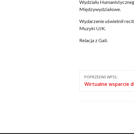
Wydziału Humanistycznego 
Międzywydziałowe.
Wydarzenie uświetnił recit
Muzyki UJK.
Relacja z Gali.
Nawigacja
POPRZEDNI WPIS:
między
Wirtualne wsparcie d
wpisami