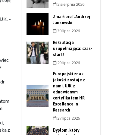
2 sierpnia 2026
Zmarł prof. Andrzej
UJK. –
Jankowski
30 lipca 2026
Rekrutacja
uzupełniająca: czas-
start!
wiec
29 lipca 2026
z
Europejski znak
jakości zostaje z
 dr
nami. UJK z
odnowionym
certyfikatem HR
entom
Excellence in
um
Research
27 lipca 2026
i,
Dyplom, który
ska z