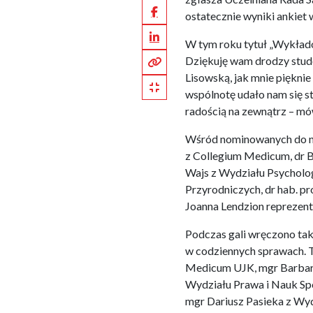
Facebook
ostatecznie wyniki ankiet
LinkedIn
W tym roku tytuł „Wykłado
Kopiuj pełny link
Dziękuję wam drodzy stude
Lisowską, jak mnie piękni
Kopiuj krótki link
wspólnotę udało nam się s
radością na zewnątrz – mó
Wśród nominowanych do na
z Collegium Medicum, dr 
Wajs z Wydziału Psychologi
Przyrodniczych, dr hab. p
Joanna Lendzion reprezen
Podczas gali wręczono tak
w codziennych sprawach. T
Medicum UJK, mgr Barbara
Wydziału Prawa i Nauk Spo
mgr Dariusz Pasieka z Wy