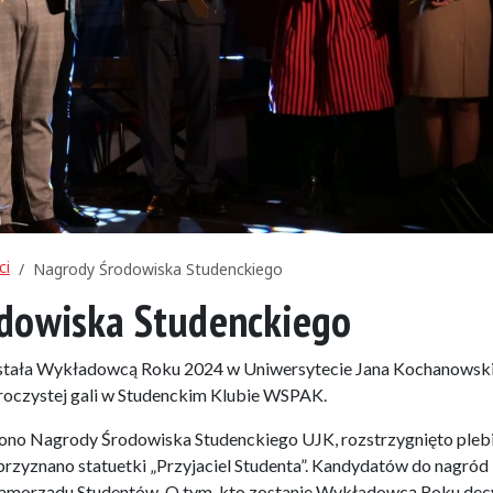
ci
Nagrody Środowiska Studenckiego
dowiska Studenckiego
stała Wykładowcą Roku 2024 w Uniwersytecie Jana Kochanowsk
roczystej gali w Studenckim Klubie WSPAK.
zono Nagrody Środowiska Studenckiego UJK, rozstrzygnięto pleb
zyznano statuetki „Przyjaciel Studenta”. Kandydatów do nagród
Samorządu Studentów. O tym, kto zostanie Wykładowcą Roku dec