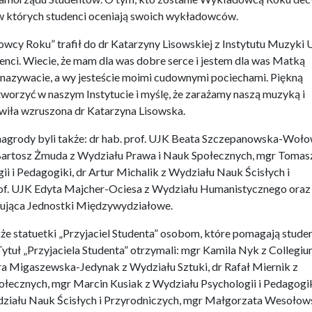
 w których studenci oceniają swoich wykładowców.
wcy Roku” trafił do dr Katarzyny Lisowskiej z Instytutu Muzyki 
nci. Wiecie, że mam dla was dobre serce i jestem dla was Matką
e nazywacie, a wy jesteście moimi cudownymi pociechami. Piękną
tworzyć w naszym Instytucie i myślę, że zarażamy naszą muzyką i
wiła wzruszona dr Katarzyna Lisowska.
grody byli także: dr hab. prof. UJK Beata Szczepanowska-Woło
Bartosz Żmuda z Wydziału Prawa i Nauk Społecznych, mgr Tomas
i i Pedagogiki, dr Artur Michalik z Wydziału Nauk Ścisłych i
rof. UJK Edyta Majcher-Ociesa z Wydziału Humanistycznego oraz
tująca Jednostki Międzywydziałowe.
że statuetki „Przyjaciel Studenta” osobom, które pomagają stud
ytuł „Przyjaciela Studenta” otrzymali: mgr Kamila Nyk z Collegi
 Migaszewska-Jedynak z Wydziału Sztuki, dr Rafał Miernik z
łecznych, mgr Marcin Kusiak z Wydziału Psychologii i Pedagogik
działu Nauk Ścisłych i Przyrodniczych, mgr Małgorzata Wesołow