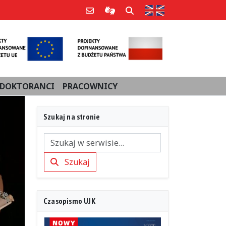
Strona w języku an
Poczta e-mail
Informacje dla użytkowników Po
Szukaj
DOKTORANCI
PRACOWNICY
Szukaj na stronie
Szukaj
Szukaj
Czasopismo UJK