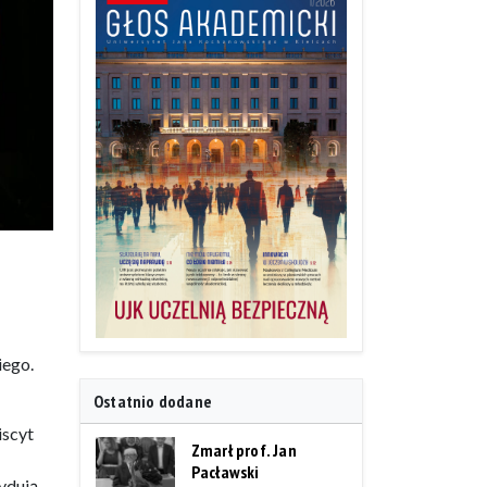
iego.
Ostatnio dodane
iscyt
Zmarł prof. Jan
Pacławski
ydują