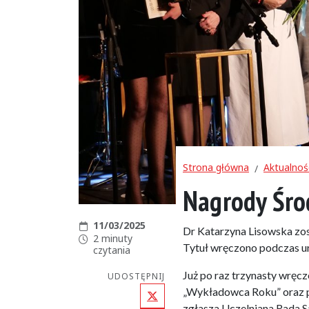
Strona główna
Aktualnoś
Nagrody Śro
Data publikacji:
11/03/2025
Dr Katarzyna Lisowska zo
Czas czytania:
2 minuty
Tytuł wręczono podczas u
czytania
Już po raz trzynasty wręc
UDOSTĘPNIJ
X (Twitter)
„Wykładowca Roku” oraz pr
zgłasza Uczelniana Rada 