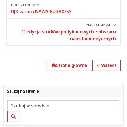
Nawigacja
POPRZEDNI WPIS:
między
UJK w sieci NAWA-EURAXESS
wpisami
NASTĘPNY WPIS:
II edycja studiów podylomowych z obszaru
nauk biomedycznych
Strona główna
Wstecz
Szukaj na stronie
Szukaj