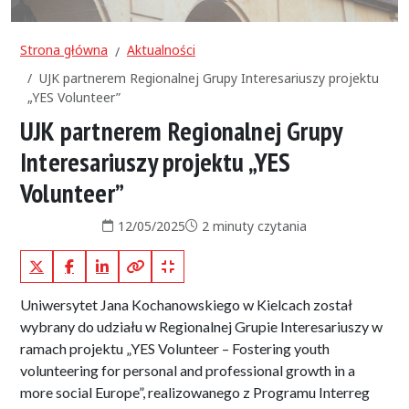
Strona główna
Aktualności
UJK partnerem Regionalnej Grupy Interesariuszy projektu
„YES Volunteer”
UJK partnerem Regionalnej Grupy
Interesariuszy projektu „YES
Volunteer”
Data publikacji:
Czas czytania:
12/05/2025
2 minuty czytania
X (Twitter)
Facebook
LinkedIn
Kopiuj pełny link
Kopiuj krótki link
Uniwersytet Jana Kochanowskiego w Kielcach został
wybrany do udziału w Regionalnej Grupie Interesariuszy w
ramach projektu „YES Volunteer – Fostering youth
volunteering for personal and professional growth in a
more social Europe”, realizowanego z Programu Interreg