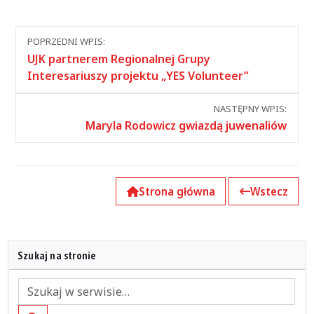
Nawigacja
POPRZEDNI WPIS:
między
UJK partnerem Regionalnej Grupy
wpisami
Interesariuszy projektu „YES Volunteer”
NASTĘPNY WPIS:
Maryla Rodowicz gwiazdą juwenaliów
Strona główna
Wstecz
Szukaj na stronie
Szukaj