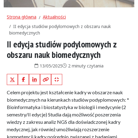
Strona główna
Aktualności
II edycja studiów podylomowych z obszaru nauk
biomedycznych
II edycja studiów podylomowych z
obszaru nauk biomedycznych
Data publikacji:
Czas czytania:
13/05/2025
2 minuty czytania
X (Twitter)
Facebook
LinkedIn
Kopiuj pełny link
Kopiuj krótki link
Celem projektu jest kształcenie kadry w obszarze nauk
biomedycznych na kierunkach studiów podyplomowych: *
Bioinformatyka i biostatystyka w biologii i medycynie (2
semestry/II edycje) Studia dają możliwość poszerzenia
wiedzy z zakresu analiz NGS dla doświadczonej kadry
medycznej, jak również umożliwiają rozszerzenie
kompetencji kadry pośrednio związanej z badaniami