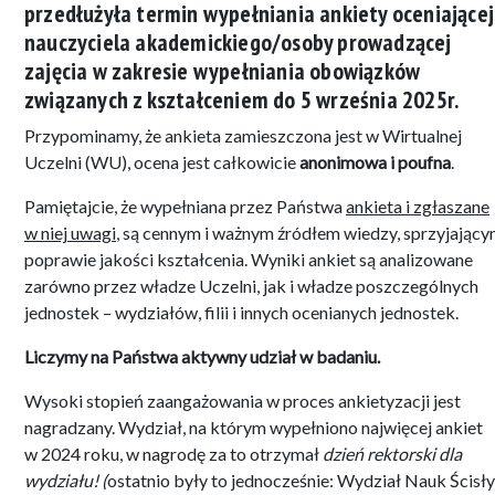
przedłużyła termin wypełniania ankiety oceniającej
nauczyciela akademickiego/osoby prowadzącej
zajęcia w zakresie wypełniania obowiązków
związanych z kształceniem do 5 września 2025r.
Przypominamy, że ankieta zamieszczona jest w Wirtualnej
Uczelni (WU), ocena jest całkowicie
anonimowa i poufna
.
Pamiętajcie, że wypełniana przez Państwa
ankieta i zgłaszane
w niej uwagi
, są cennym i ważnym źródłem wiedzy, sprzyjając
poprawie jakości kształcenia. Wyniki ankiet są analizowane
zarówno przez władze Uczelni, jak i władze poszczególnych
jednostek – wydziałów, filii i innych ocenianych jednostek.
Liczymy na Państwa aktywny udział w badaniu.
Wysoki stopień zaangażowania w proces ankietyzacji jest
nagradzany. Wydział, na którym wypełniono najwięcej ankiet
w 2024 roku, w nagrodę za to otrzymał
dzień rektorski dla
wydziału! (
ostatnio były to jednocześnie: Wydział Nauk Ścisł