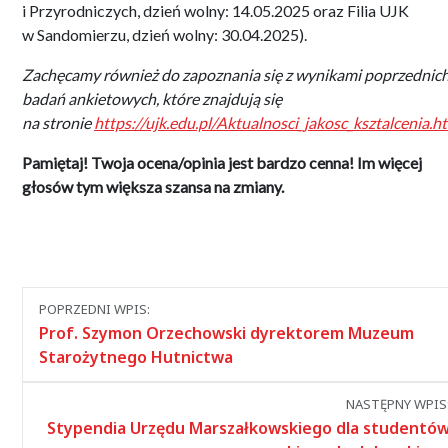
i Przyrodniczych, dzień wolny: 14.05.2025 oraz Filia UJK
w Sandomierzu, dzień wolny: 30.04.2025).
Zachęcamy również do zapoznania się z wynikami poprzednic
badań ankietowych, które znajdują się
na stronie
https://ujk.edu.pl/Aktualnosci_jakosc_ksztalcenia.h
Pamiętaj! Twoja ocena/opinia jest bardzo cenna! Im więcej
głosów tym większa szansa na zmiany.
Nawigacja
POPRZEDNI WPIS:
między
Prof. Szymon Orzechowski dyrektorem Muzeum
wpisami
Starożytnego Hutnictwa
NASTĘPNY WPIS
Stypendia Urzędu Marszałkowskiego dla studentó