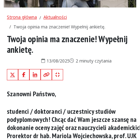
Strona główna
Aktualności
Twoja opinia ma znaczenie! Wypełnij ankietę.
Twoja opinia ma znaczenie! Wypełnij
ankietę.
Data publikacji:
Czas czytania:
13/08/2025
2 minuty czytania
X (Twitter)
Facebook
LinkedIn
Kopiuj pełny link
Kopiuj krótki link
Szanowni Państwo,
studenci / doktoranci / uczestnicy studiów
podyplomowych! Chcąc dać Wam jeszcze szansę na
dokonanie oceny zajęć oraz nauczycieli akademickic
Prorektor dr hab. Mariola Wojciechowska, prof. UJK