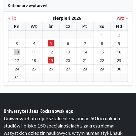
Kalendarz wydarzeń
« lip
sierpień 2026
wrz »
Pn
Wt
Śr
Cz
Pt
So
Nd
1
2
3
4
5
6
7
8
9
10
11
12
13
14
15
16
17
18
19
20
21
22
23
24
25
26
27
28
29
30
31
Uniwersytet Jana Kochanowskiego
Uniwersytet oferuje ksztalcenie na ponad 60 kierunkach
studiów i blisko 150 specjalnościach z zakresu niemal
wszystkich dziedzin naukowych, w tym humanistyki, nauk