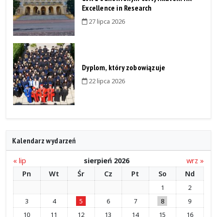
Excellence in Research
27 lipca 2026
Dyplom, który zobowiązuje
22 lipca 2026
Kalendarz wydarzeń
« lip
sierpień 2026
wrz »
Pn
Wt
Śr
Cz
Pt
So
Nd
1
2
3
4
5
6
7
8
9
10
11
12
13
14
15
16