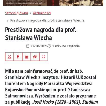
Strona główna
Aktualności
Prestiżowa nagroda dla prof. Stanisława Wiecha
Prestiżowa nagroda dla prof.
Stanisława Wiecha
Data publikacji:
Czas czytania:
23/10/2025
1 minuta czytania
X (Twitter)
Facebook
LinkedIn
Kopiuj pełny link
Kopiuj krótki link
Miło nam poinformować, że prof. dr hab.
Stanisław Wiech z Instytutu Historii UJK został
laureatem Nagrody Marszałka Województwa
Kujawsko-Pomorskiego im. prof. Stanisława
Salmonowicza. Wyróżnienie zostało przyznane
za publikację
„Iosif Hurko (1828–1901). Studium