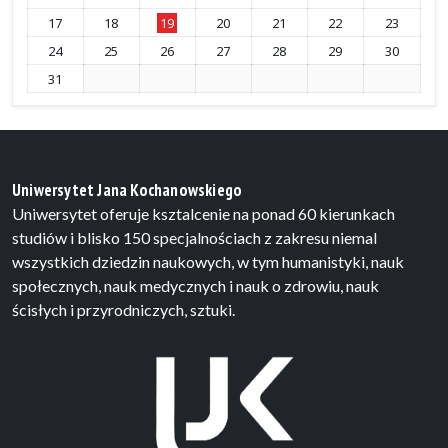
17
18
19
20
21
22
23
24
25
26
27
28
29
30
31
Uniwersytet Jana Kochanowskiego
Uniwersytet oferuje ksztalcenie na ponad 60 kierunkach
studiów i blisko 150 specjalnościach z zakresu niemal
wszystkich dziedzin naukowych, w tym humanistyki, nauk
społecznych, nauk medycznych i nauk o zdrowiu, nauk
ścisłych i przyrodniczych, sztuki.