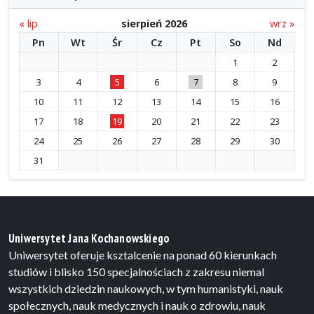
« lip
sierpień 2026
wrz »
Pn
Wt
Śr
Cz
Pt
So
Nd
1
2
3
4
5
6
7
8
9
10
11
12
13
14
15
16
17
18
19
20
21
22
23
24
25
26
27
28
29
30
31
Uniwersytet Jana Kochanowskiego
Uniwersytet oferuje ksztalcenie na ponad 60 kierunkach
studiów i blisko 150 specjalnościach z zakresu niemal
wszystkich dziedzin naukowych, w tym humanistyki, nauk
społecznych, nauk medycznych i nauk o zdrowiu, nauk