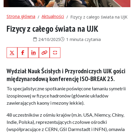
Strona główna
Aktualności
Fizycy z całego świata na UJK
Fizycy z całego świata na UJK
Data publikacji:
Czas czytania:
24/10/2025
1 minuta czytania
X (Twitter)
Facebook
LinkedIn
Kopiuj pełny link
Kopiuj krótki link
Wydział Nauk Ścisłych i Przyrodniczych UJK gości
międzynarodową konferencję
ISO-BREAK 25.
To specjalistyczne spotkanie poświęcone łamaniu symetrii
izospinowej w fizyce hadronów (głównie układów
zawierających kaony i mezony lekkie).
48 uczestników z ośmiu krajów (m.in. USA, Niemcy, Chiny,
Indie, Polska), reprezentujących czołowe ośrodki
(współpracujące z CERN, GSI Darmstadt i INFN), omawia