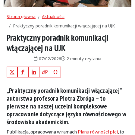
Strona główna
Aktualności
Praktyczny poradnik komunikacji włączającej na UJK
Praktyczny poradnik komunikacji
włączającej na UJK
Data publikacji:
Czas czytania:
07/02/2026
2 minuty czytania
X (Twitter)
Facebook
LinkedIn
Kopiuj pełny link
Kopiuj krótki link
„Praktyczny poradnik komunikacji włączającej”
autorstwa profesora Piotra Zbróga – to
pierwsze na naszej uczelni kompleksowe
opracowanie dotyczące języka równościowego w
środowisku akademickim.
Publikacja, opracowana w ramach
Planu równości płci
, to