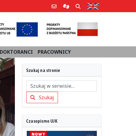
Strona w języku an
Poczta e-mail
Informacje dla użytkowników Po
Szukaj
DOKTORANCI
PRACOWNICY
Szukaj na stronie
Szukaj
Szukaj
Czasopismo UJK