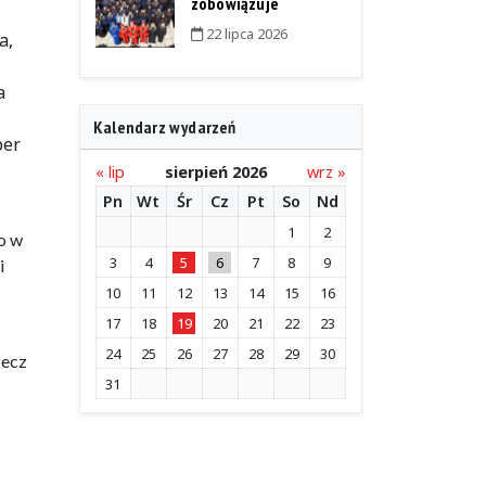
zobowiązuje
22 lipca 2026
a,
a
Kalendarz wydarzeń
per
« lip
sierpień 2026
wrz »
Pn
Wt
Śr
Cz
Pt
So
Nd
1
2
o w
3
4
5
6
7
8
9
i
10
11
12
13
14
15
16
17
18
19
20
21
22
23
24
25
26
27
28
29
30
zecz
31