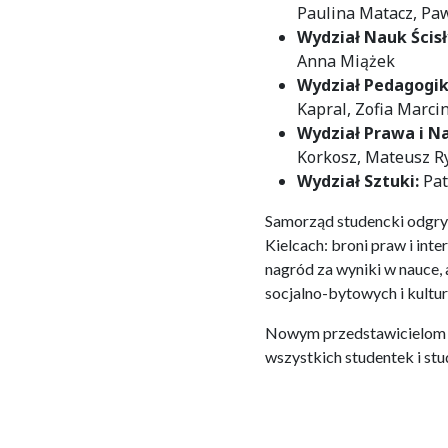
Paulina Matacz, Pa
Wydział Nauk Ścisł
Anna Miążek
Wydział Pedagogiki
Kapral, Zofia Marc
Wydział Prawa i N
Korkosz, Mateusz Ry
Wydział Sztuki:
Pat
Samorząd studencki odgry
Kielcach: broni praw i in
nagród za wyniki w nauce, 
socjalno-bytowych i kultu
Nowym przedstawicielom S
wszystkich studentek i st