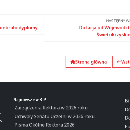
NASTĘPNY WP
odebrało dyplomy
Dotacja od Wojewódz
Świętokrzyski
Strona główna
Wst
Najnowsze w BIP
Bi
Zarządzenia Rektora w 2026 roku
De
z
Uchwały Senatu Uczelni w 2026 roku
Do
 w
Pisma Okólne Rektora 2026
Eu