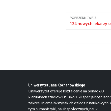
Nawigacja
POPRZEDNI WPIS:
między
124 nowych lekarzy 
wpisami
Uniwersytet Jana Kochanowskiego
Uniwersytet oferuje ksztalcenie na ponad 60
kierunkach studiów i blisko 150 specjalnościach 
zakresu niemal wszystkich dziedzin naukowych,
tym humanistyki, nauk społecznych, nauk