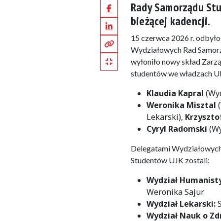
Rady Samorządu Stu
Facebook
bieżącej kadencji.
LinkedIn
15 czerwca 2026 r. odbyło 
Kopiuj pełny link
Wydziałowych Rad Samorzą
Kopiuj krótki link
wyłoniło nowy skład Zarzą
studentów we władzach URS
Klaudia Kapral
(Wyd
Weronika Misztal
(
Lekarski),
Krzyszto
Cyryl Radomski
(Wy
Delegatami Wydziałowych
Studentów UJK zostali:
Wydział Humanist
Weronika Sajur
Wydział Lekarski:
Wydział Nauk o Zd