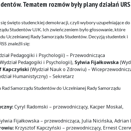
dentów. Tematem rozmów były plany działań URS
się święto studenckiej demokracji, czyli wybory uzupełniające do
du Studentów UJK. Ich zwieńczeniem było głosowanie, które
du Uczelnianej Rady Samorządu Studentów. Decyzją studentek i
S znaleźli się:
ział Pedagogiki i Psychologii) – Przewodnicząca
Wydział Pedagogiki i Psychologii),
Sylwia Fijałkowska
(Wydz
f Kapczyński
(Wydział Nauk o Zdrowiu) – Wiceprzewodnicz
dział Humanistyczny) – Sekretarz
 Rad Samorządu Studentów do Uczelnianej Rady Samorządu
yczny:
Cyryl Radomski – przewodniczący, Kacper Moskal,
Sylwia Fijałkowska – przewodnicząca, Julia Nicińska, Adrian 
rowiu:
Krzysztof Kapczyński – przewodniczący, Ernest Czerw