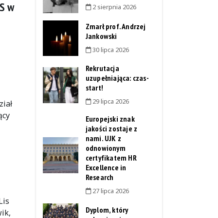
S w
2 sierpnia 2026
Zmarł prof. Andrzej
Jankowski
30 lipca 2026
Rekrutacja
uzupełniająca: czas-
start!
29 lipca 2026
iał
ący
Europejski znak
jakości zostaje z
nami. UJK z
odnowionym
certyfikatem HR
Excellence in
Research
27 lipca 2026
Lis
Dyplom, który
ik,