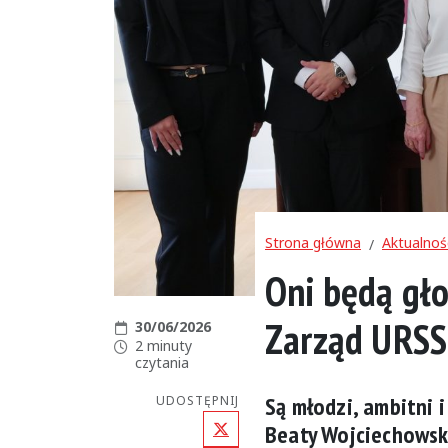
Strona główna
Aktualnoś
Oni będą gł
Zarząd URSS
Data publikacji:
30/06/2026
Czas czytania:
2 minuty
czytania
Są młodzi, ambitni 
UDOSTĘPNIJ
X (Twitter)
Beaty Wojciechowski