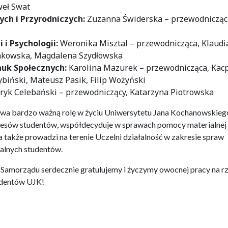
weł Swat
ych i Przyrodniczych:
Zuzanna Świderska – przewodnicząc
 i Psychologii:
Weronika Misztal – przewodnicząca, Klaudi
inkowska, Magdalena Szydłowska
auk Społecznych:
Karolina Mazurek – przewodnicząca, Kac
biński, Mateusz Pasik, Filip Wożyński
ryk Celebański – przewodniczący, Katarzyna Piotrowska
wa bardzo ważną rolę w życiu Uniwersytetu Jana Kochanowskieg
teresów studentów, współdecyduje w sprawach pomocy materialnej 
a także prowadzi na terenie Uczelni działalność w zakresie spraw
ralnych studentów.
amorządu serdecznie gratulujemy i życzymy owocnej pracy na r
udentów UJK!