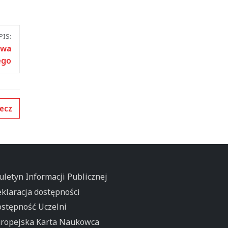
IS:
twa
ego
ecz
uletyn Informacji Publicznej
klaracja dostępności
stępność Uczelni
ropejska Karta Naukowca