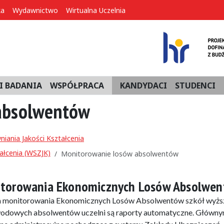
ka
Wydawnictwo
Wirtualna Uczelnia
I BADANIA
WSPÓŁPRACA
KANDYDACI
STUDENCI
absolwentów
iania Jakości Kształcenia
ałcenia (WSZJK)
Monitorowanie losów absolwentów
nitorowania Ekonomicznych Losów Absolwe
tem monitorowania Ekonomicznych Losów Absolwentów szkół wyżs
wodowych absolwentów uczelni są raporty automatyczne. Główn