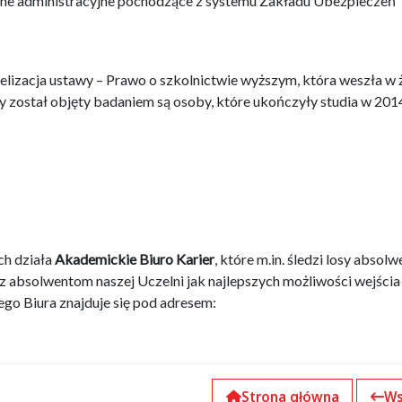
dane administracyjne pochodzące z systemu Zakładu Ubezpieczeń
izacja ustawy – Prawo o szkolnictwie wyższym, która weszła w ż
y został objęty badaniem są osoby, które ukończyły studia w 2014
ch działa
Akademickie Biuro Karier
, które m.in. śledzi losy absol
z absolwentom naszej Uczelni jak najlepszych możliwości wejścia
go Biura znajduje się pod adresem:
Strona główna
Ws