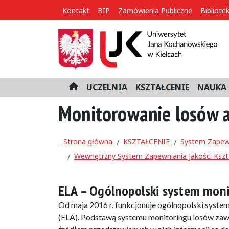
Kontakt
BIP
Zamówienia Publiczne
Bibliote
UCZELNIA
KSZTAŁCENIE
NAUKA 
H
o
Monitorowanie losów 
m
e
Strona główna
KSZTAŁCENIE
System Zapewn
Wewnętrzny System Zapewniania Jakości Kszt
ELA – Ogólnopolski system mo
Od maja 2016 r. funkcjonuje ogólnopolski sys
(ELA). Podstawą systemu monitoringu losów za