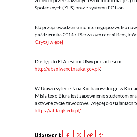
źródłem przedstawianych w nich informacji są 
Społecznych (ZUS) oraz z systemu POL-on.
Na przeprowadzenie monitoringu pozwoliła nowel
października 2014 r. Pierwszym rocznikiem, któr
Czytaj więcej
Dostęp do ELA jest możliwy pod adresem:
http://absolwenci.nauka.gov.pl/
.
W Uniwersytecie Jana Kochanowskiego w Kieca
Misją tego Biura jest zapewnienie studentom ora
aktywne życie zawodowe. Więcej o działaniach te
https://abk.ujk.edu.pl/
Udostępnij: