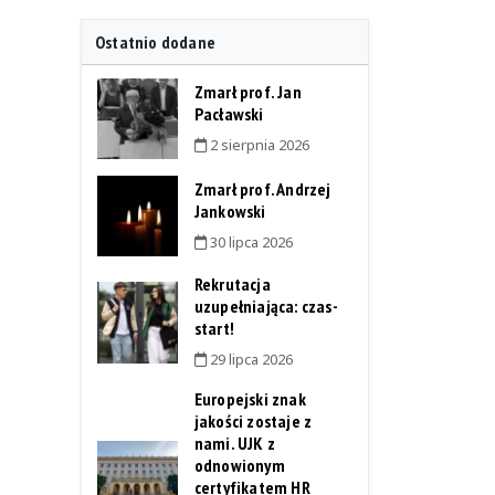
Ostatnio dodane
Zmarł prof. Jan
Pacławski
2 sierpnia 2026
Zmarł prof. Andrzej
Jankowski
30 lipca 2026
Rekrutacja
uzupełniająca: czas-
start!
29 lipca 2026
Europejski znak
jakości zostaje z
nami. UJK z
odnowionym
certyfikatem HR