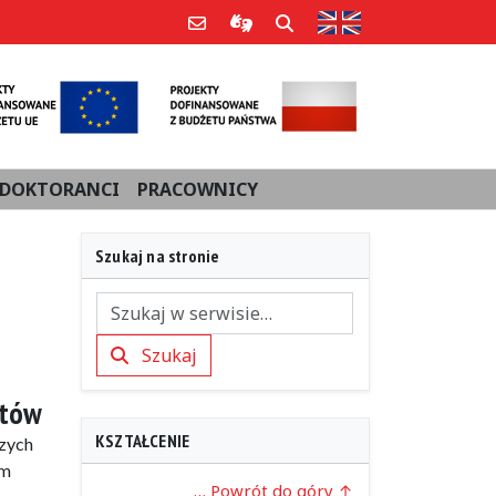
Strona w języku an
Poczta e-mail
Informacje dla użytkowników Po
Szukaj
DOKTORANCI
PRACOWNICY
Szukaj na stronie
Szukaj
Szukaj
ntów
KSZTAŁCENIE
zych
ym
… Powrót do góry