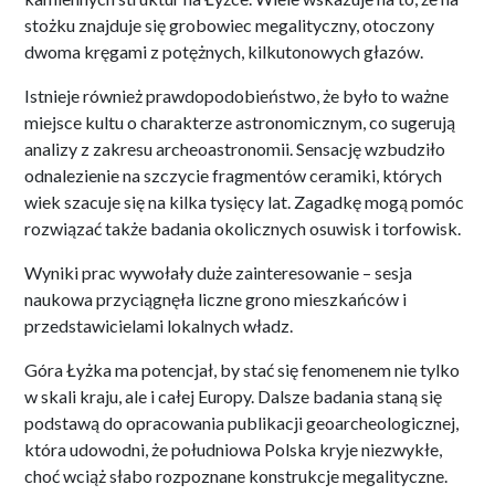
stożku znajduje się grobowiec megalityczny, otoczony
dwoma kręgami z potężnych, kilkutonowych głazów.
Istnieje również prawdopodobieństwo, że było to ważne
miejsce kultu o charakterze astronomicznym, co sugerują
analizy z zakresu archeoastronomii. Sensację wzbudziło
odnalezienie na szczycie fragmentów ceramiki, których
wiek szacuje się na kilka tysięcy lat. Zagadkę mogą pomóc
rozwiązać także badania okolicznych osuwisk i torfowisk.
Wyniki prac wywołały duże zainteresowanie – sesja
naukowa przyciągnęła liczne grono mieszkańców i
przedstawicielami lokalnych władz.
Góra Łyżka ma potencjał, by stać się fenomenem nie tylko
w skali kraju, ale i całej Europy. Dalsze badania staną się
podstawą do opracowania publikacji geoarcheologicznej,
która udowodni, że południowa Polska kryje niezwykłe,
choć wciąż słabo rozpoznane konstrukcje megalityczne.