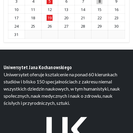
3
4
5
6
7
8
9
10
11
12
13
14
15
16
17
18
19
20
21
22
23
24
25
26
27
28
29
30
31
Uniwersytet Jana Kochanowskiego
Uniwersytet oferuje ksztalcenie na ponad 60 kierunkach
studiów i blisko 150 specjalnościach z zakresu niemal
wszystkich dziedzin naukowych, w tym humanistyki, nauk
społecznych, nauk medycznych i nauk o zdrowiu, nauk
ścisłych i przyrodniczych, sztuki.