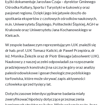
Łyżki dokumentuje Jarosław Czaja – dyrektor Gminnego
Ośrodka Kultury, Sportu i Turystyki w Łukowicy oraz
pasjonat regionu. Dzięki jego inicjatywie doszło do
spotkania ekspertów z czołowych ośrodków naukowych,
m.in. Uniwersytetu Śląskiego, Politechniki Śląskiej, AGH w
Krakowie oraz Uniwersytetu Jana Kochanowskiego w
Kielcach.
W zespole badawczym reprezentującym UJK znaleźli się
dr hab. prof. UJK Tomasz Kalicki, dr Paweł Przepióra, dr
inż. Monika Żelezik oraz dr Piotr Biesaga (absolwent UJK).
Naukowcy z naszej uczelni odpowiadali za rozpoznanie
pradziejowych konstrukcji na szczycie góry oraz analizy
paleośrodowiskowe i geoarcheologiczne pobliskiego
torfowiska, które może skrywać zapis aktywności
człowieka sprzed tysięcy lat.
Dotychczasowe interdyscyplinarne badania miały
zweryfikować hipotezy dotyczące przeznaczenia
kamiennych struktur na Łyżce. Wiele wskazuje na to, że na