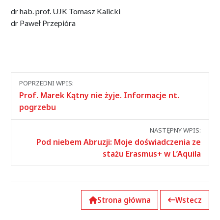
dr hab. prof. UJK Tomasz Kalicki
dr Paweł Przepióra
Nawigacja
POPRZEDNI WPIS:
między
Prof. Marek Kątny nie żyje. Informacje nt.
wpisami
pogrzebu
NASTĘPNY WPIS:
Pod niebem Abruzji: Moje doświadczenia ze
stażu Erasmus+ w L’Aquila
Strona główna
Wstecz