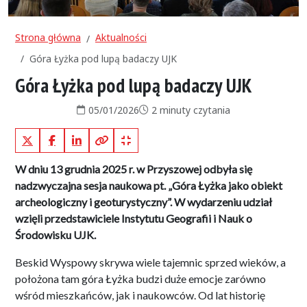
Strona główna
Aktualności
Góra Łyżka pod lupą badaczy UJK
Góra Łyżka pod lupą badaczy UJK
Data publikacji:
Czas czytania:
05/01/2026
2 minuty czytania
X (Twitter)
Facebook
LinkedIn
Kopiuj pełny link
Kopiuj krótki link
W dniu 13 grudnia 2025 r. w Przyszowej odbyła się
nadzwyczajna sesja naukowa pt. „Góra Łyżka jako obiekt
archeologiczny i geoturystyczny”. W wydarzeniu udział
wzięli przedstawiciele Instytutu Geografii i Nauk o
Środowisku UJK.
Beskid Wyspowy skrywa wiele tajemnic sprzed wieków, a
położona tam góra Łyżka budzi duże emocje zarówno
wśród mieszkańców, jak i naukowców. Od lat historię