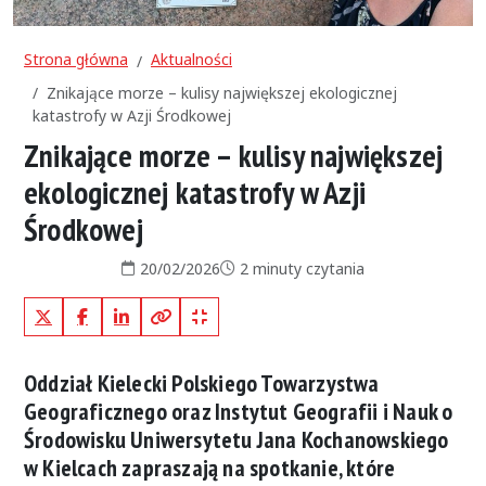
Strona główna
Aktualności
Znikające morze – kulisy największej ekologicznej
katastrofy w Azji Środkowej
Znikające morze – kulisy największej
ekologicznej katastrofy w Azji
Środkowej
Data publikacji:
Czas czytania:
20/02/2026
2 minuty czytania
X (Twitter)
Facebook
LinkedIn
Kopiuj pełny link
Kopiuj krótki link
Oddział Kielecki Polskiego Towarzystwa
Geograficznego oraz Instytut Geografii i Nauk o
Środowisku Uniwersytetu Jana Kochanowskiego
w Kielcach zapraszają na spotkanie, które