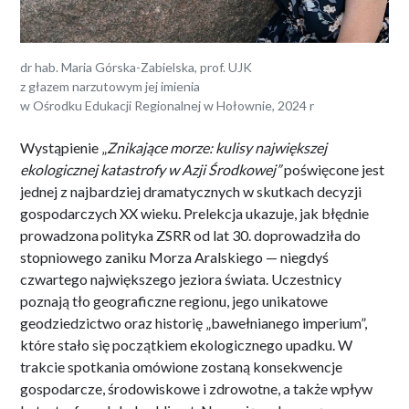
dr hab. Maria Górska-Zabielska, prof. UJK
z głazem narzutowym jej imienia
w Ośrodku Edukacji Regionalnej w Hołownie, 2024 r
Wystąpienie „
Znikające morze: kulisy największej
ekologicznej katastrofy w Azji Środkowej”
poświęcone jest
jednej z najbardziej dramatycznych w skutkach decyzji
gospodarczych XX wieku. Prelekcja ukazuje, jak błędnie
prowadzona polityka ZSRR od lat 30. doprowadziła do
stopniowego zaniku Morza Aralskiego — niegdyś
czwartego największego jeziora świata. Uczestnicy
poznają tło geograficzne regionu, jego unikatowe
geodziedzictwo oraz historię „bawełnianego imperium”,
które stało się początkiem ekologicznego upadku. W
trakcie spotkania omówione zostaną konsekwencje
gospodarcze, środowiskowe i zdrowotne, a także wpływ