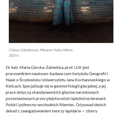
Chiwa, Uzbekistan, Minaret Kalta-Minor,
2025 r.
Dr hab. Maria Górska-Zabielska, prof. UJK jest
pracownikiem naukowo-badawczym Instytutu Geografii i
Nauk o Środowisku Uniwersytetu Jana Kochanowskiego w
Kielcach. Specjalizuje się w geomorfologii glacjalnej, a jej
prace dotyczą skandynawskich głazów narzutowych
pozostawionych przez plejstoceński lądolód na terenach
Polski i północno‑wschodnich Niemiec. Od ponad dwóch
dekad z zaangażowaniem tworzy lapidaria — zbiory