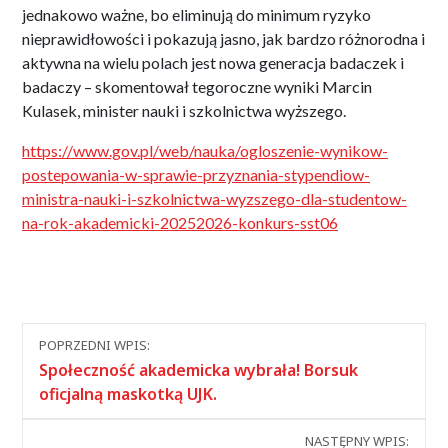
jednakowo ważne, bo eliminują do minimum ryzyko
nieprawidłowości i pokazują jasno, jak bardzo różnorodna i
aktywna na wielu polach jest nowa generacja badaczek i
badaczy – skomentował tegoroczne wyniki Marcin
Kulasek, minister nauki i szkolnictwa wyższego.
https://www.gov.pl/web/nauka/ogloszenie-wynikow-
postepowania-w-sprawie-przyznania-stypendiow-
ministra-nauki-i-szkolnictwa-wyzszego-dla-studentow-
na-rok-akademicki-20252026-konkurs-sst06
Nawigacja
POPRZEDNI WPIS:
między
Społeczność akademicka wybrała! Borsuk
wpisami
oficjalną maskotką UJK.
NASTĘPNY WPIS: