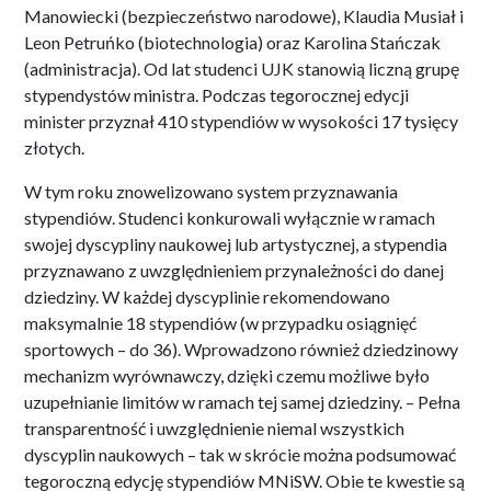
Manowiecki (bezpieczeństwo narodowe), Klaudia Musiał i
Leon Petruńko (biotechnologia) oraz Karolina Stańczak
(administracja). Od lat studenci UJK stanowią liczną grupę
stypendystów ministra. Podczas tegorocznej edycji
minister przyznał 410 stypendiów w wysokości 17 tysięcy
złotych.
W tym roku znowelizowano system przyznawania
stypendiów. Studenci konkurowali wyłącznie w ramach
swojej dyscypliny naukowej lub artystycznej, a stypendia
przyznawano z uwzględnieniem przynależności do danej
dziedziny. W każdej dyscyplinie rekomendowano
maksymalnie 18 stypendiów (w przypadku osiągnięć
sportowych – do 36). Wprowadzono również dziedzinowy
mechanizm wyrównawczy, dzięki czemu możliwe było
uzupełnianie limitów w ramach tej samej dziedziny. – Pełna
transparentność i uwzględnienie niemal wszystkich
dyscyplin naukowych – tak w skrócie można podsumować
tegoroczną edycję stypendiów MNiSW. Obie te kwestie są