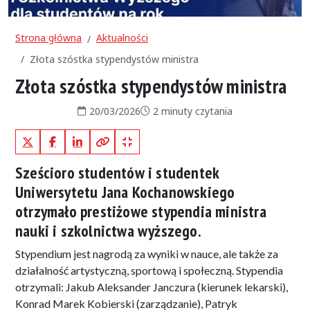
Strona główna
Aktualności
Złota szóstka stypendystów ministra
Złota szóstka stypendystów ministra
Data publikacji:
Czas czytania:
20/03/2026
2 minuty czytania
X (Twitter)
Facebook
LinkedIn
Kopiuj pełny link
Kopiuj krótki link
Sześcioro studentów i studentek
Uniwersytetu Jana Kochanowskiego
otrzymało prestiżowe stypendia ministra
nauki i szkolnictwa wyższego.
Stypendium jest nagrodą za wyniki w nauce, ale także za
działalność artystyczną, sportową i społeczną. Stypendia
otrzymali: Jakub Aleksander Janczura (kierunek lekarski),
Konrad Marek Kobierski (zarządzanie), Patryk