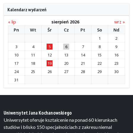
Kalendarz wydarzeń
« lip
sierpień 2026
wrz »
Pn
Wt
Śr
Cz
Pt
So
Nd
1
2
3
4
5
6
7
8
9
10
11
12
13
14
15
16
17
18
19
20
21
22
23
24
25
26
27
28
29
30
31
Uniwersytet Jana Kochanowskiego
Uniwersytet oferuje ksztalcenie na ponad 60 kierunkach
studiów i blisko 150 specjalnościach z zakresu niemal