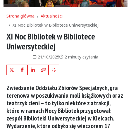
Strona główna
Aktualności
XI Noc Bibliotek w Bibliotece Uniwersyteckiej
XI Noc Bibliotek w Bibliotece
Uniwersyteckiej
Data publikacji:
Czas czytania:
21/10/2025
2 minuty czytania
X (Twitter)
Facebook
LinkedIn
Kopiuj pełny link
Kopiuj krótki link
Zwiedzanie Oddziału Zbiorów Specjalnych, gra
terenowa w poszukiwaniu moli książkowych oraz
teatrzyk cieni – to tylko niektóre z atrakcji,
które w ramach Nocy Bibliotek przygotował
zespół Biblioteki Uniwersyteckiej w Kielcach.
Wydarzenie, które odbyło się wieczorem 17