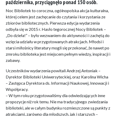
października, przyciągnęło ponad 150 osób.
Noc Bibliotek to coroczna, ogólnopolska akcja kulturalna,
której celem jest zachęcanie do czytania i korzystania ze
zbiorów bibliotecznych. Pierwsza edycja wydarzenia
odbyła się w 2015 r. Hasło tegorocznej Nocy Bibliotek –
„Do dzieła!” – było wezwaniem do aktywności i zachętą do
wzięcia udziału w przygotowanych atrakcjach. Młodsi i
starsi miłośnicy literatury mogli się przekonać, że nawet po
zmroku biblioteka jest miejscem pełnym wiedzy, inspiracji i
zabawy.
Uczestników wydarzenia powitali Andrzej Antoniak –
Dyrektor Biblioteki Uniwersyteckiej, oraz Karolina Wicha
– Zastępca Dyrektora ds. Informacji Naukowej, Innowacji i
Współpracy.
– W tym roku przygotowaliśmy dla odwiedzających inne
propozycje niż rok temu. Nie ma tradycyjnego zwiedzania
biblioteki, ale w całym budynku rozmieszczone są punkty z
atrakcjami, zarówno dla młodszych, jak i starszych –