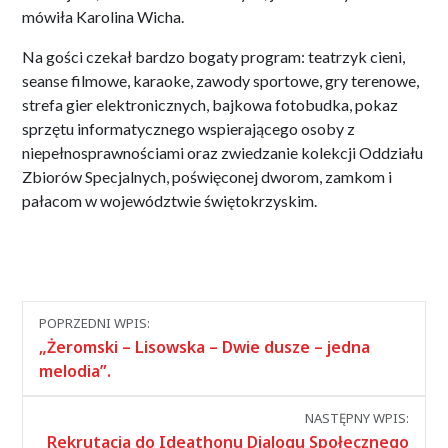
mówiła Karolina Wicha.
Na gości czekał bardzo bogaty program: teatrzyk cieni,
seanse filmowe, karaoke, zawody sportowe, gry terenowe,
strefa gier elektronicznych, bajkowa fotobudka, pokaz
sprzętu informatycznego wspierającego osoby z
niepełnosprawnościami oraz zwiedzanie kolekcji Oddziału
Zbiorów Specjalnych, poświęconej dworom, zamkom i
pałacom w województwie świętokrzyskim.
Nawigacja
POPRZEDNI WPIS:
między
„Żeromski – Lisowska – Dwie dusze – jedna
wpisami
melodia”.
NASTĘPNY WPIS:
Rekrutacja do Ideathonu Dialogu Społecznego