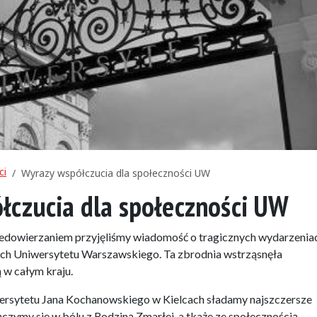
ci
Wyrazy współczucia dla społeczności UW
łczucia dla społeczności UW
edowierzaniem przyjęliśmy wiadomość o tragicznych wydarzenia
ach Uniwersytetu Warszawskiego. Ta zbrodnia wstrząsnęła
 w całym kraju.
ersytetu Jana Kochanowskiego w Kielcach sładamy najszczersze
czymy się w bólu z Rodziną Zmarłej, a tkaże ze społecznością