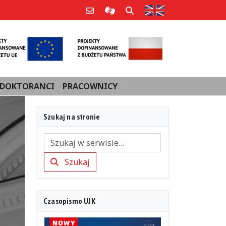
Strona w języku an
Poczta e-mail
Informacje dla użytkowników Po
Szukaj
DOKTORANCI
PRACOWNICY
Szukaj na stronie
Szukaj
Szukaj
Czasopismo UJK