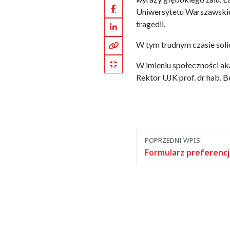
Facebook
Uniwersytetu Warszawskieg
LinkedIn
tragedii.
Kopiuj pełny link
W tym trudnym czasie sol
Kopiuj krótki link
W imieniu społeczności a
Rektor UJK prof. dr hab.
Nawigacja
POPRZEDNI WPIS:
między
Formularz preferenc
wpisami