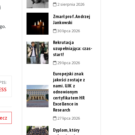
2 sierpnia 2026
j
Zmarł prof. Andrzej
Jankowski
go.
30 lipca 2026
Rekrutacja
uzupełniająca: czas-
start!
29 lipca 2026
Europejski znak
jakości zostaje z
IS:
nami. UJK z
ESS
odnowionym
certyfikatem HR
Excellence in
Research
ecz
27 lipca 2026
Dyplom, który