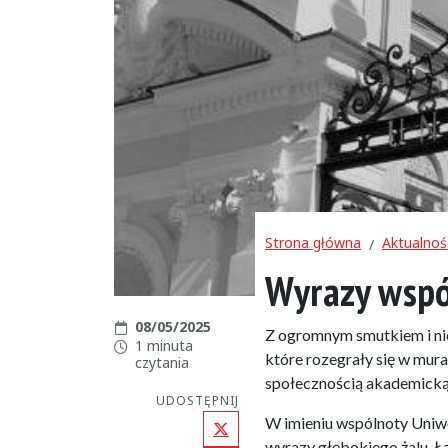
Strona główna
Aktualnoś
Wyrazy wspó
Data publikacji:
08/05/2025
Z ogromnym smutkiem i ni
Czas czytania:
1 minuta
które rozegrały się w mur
czytania
społecznością akademicką
UDOSTĘPNIJ
X (Twitter)
W imieniu wspólnoty Uniw
wyrazy głębokiego żalu. Łą