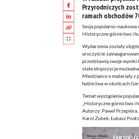
Facebook
Przyrodniczych zos
ramach obchodów 70
LinkedIn
Kopiuj pełny link
Sesja popularno-naukowa 
Historyczne górnictwo i hu
Kopiuj krótki link
Wydarzenia zostały objęte
uroczyście zainaugurowany
przedstawią swoje wyniki 
stała ekspozycja muzealn
Miedziance o materiały z 
hutnictwa w okolicach Gór
Temat wystąpienia popul
„Historyczne górnictwo i 
Autorzy: Paweł Przepióra,
Karol Zubek, Łukasz Podrz