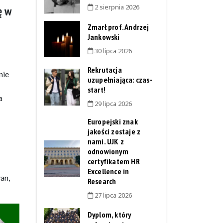
2 sierpnia 2026
ę w
Zmarł prof. Andrzej
Jankowski
30 lipca 2026
Rekrutacja
nie
uzupełniająca: czas-
start!
a
29 lipca 2026
Europejski znak
jakości zostaje z
nami. UJK z
odnowionym
certyfikatem HR
Excellence in
an,
Research
27 lipca 2026
Dyplom, który