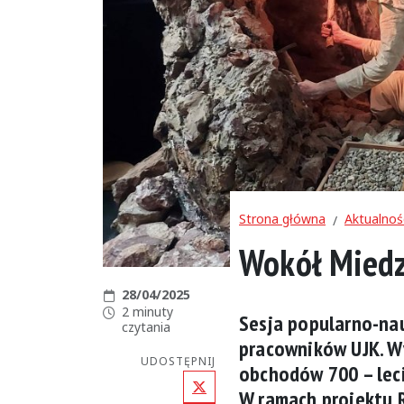
Strona główna
Aktualnoś
Wokół Miedz
Data publikacji:
28/04/2025
Czas czytania:
2 minuty
Sesja popularno-na
czytania
pracowników UJK. W
UDOSTĘPNIJ
obchodów 700 – leci
X (Twitter)
W ramach projektu R