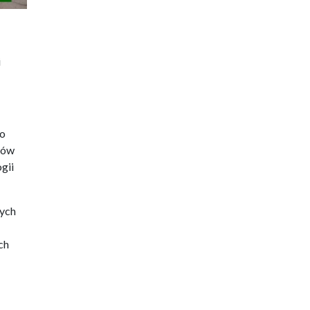
i
wo
ków
gii
nych
ch