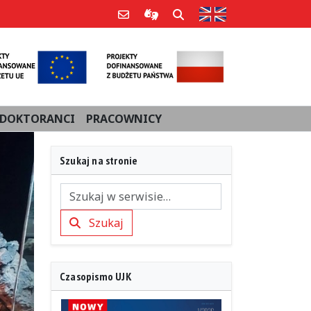
Strona w języku an
Poczta e-mail
Informacje dla użytkowników Po
Szukaj
DOKTORANCI
PRACOWNICY
Szukaj na stronie
Szukaj
Szukaj
Czasopismo UJK