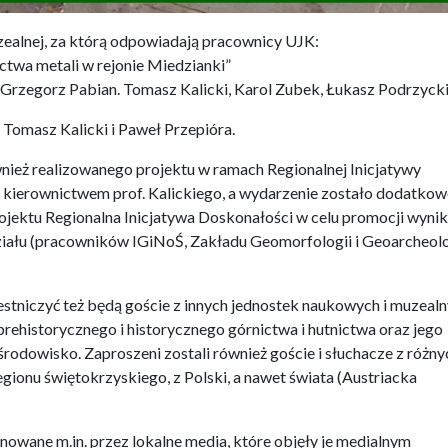
uzealnej, za którą odpowiadają pracownicy UJK:
ctwa metali w rejonie Miedzianki”
 Grzegorz Pabian. Tomasz Kalicki, Karol Zubek, Łukasz Podrzyck
Tomasz Kalicki i Paweł Przepióra.
ież realizowanego projektu w ramach Regionalnej Inicjatywy
 kierownictwem prof. Kalickiego, a wydarzenie zostało dodatko
ojektu Regionalna Inicjatywa Doskonałości w celu promocji wyni
łu (pracowników IGiNoŚ, Zakładu Geomorfologii i Geoarcheolo
tniczyć też będą goście z innych jednostek naukowych i muzeal
rehistorycznego i historycznego górnictwa i hutnictwa oraz jego
rodowisko. Zaproszeni zostali również goście i słuchacze z różny
gionu świętokrzyskiego, z Polski, a nawet świata (Austriacka
nowane m.in. przez lokalne media, które objęły je medialnym