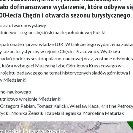
tało dofinansowane wydarzenie, które odbywa si
0-lecia Chęcin i otwarcia sezonu turystycznego.
oraz otwarcie wystawy
tnictwo – region chęciński na tle południowej Polski
 patronatem przez władze UJK. W trakcie tego wydarzenia zosta
 sezon turystyczny w rejonie Chęcin. Pracownicy Wydziału
badań podczas sesji popularno-naukowej oraz, zostanie odsłonięt
a, która wzbogaci Muzealną Izbę Górnictwa Kruszcowego w
projektu badawczego na temat historycznych śladów górnictwa i
y Miedzianki.
arno-naukowego
hutnictwo w rejonie Miedzianki”
 Grzegorz Pabian, Tomasz Kalicki, Wiesław Kaca, Kristine Petrosy
ycki, Monika Żelezik, Izabela Biegalska, Marcelina Maturlak