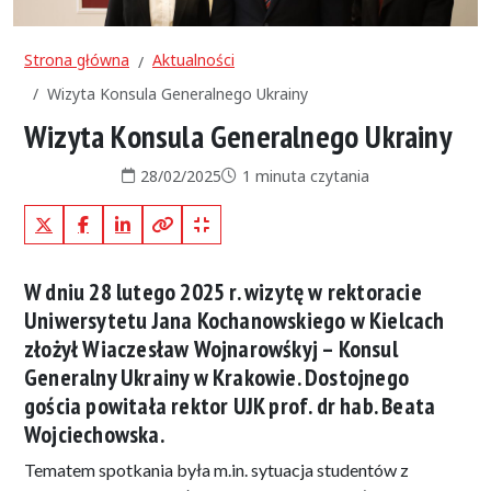
Strona główna
Aktualności
Wizyta Konsula Generalnego Ukrainy
Wizyta Konsula Generalnego Ukrainy
Data publikacji:
Czas czytania:
28/02/2025
1 minuta czytania
X (Twitter)
Facebook
LinkedIn
Kopiuj pełny link
Kopiuj krótki link
W dniu 28 lutego 2025 r. wizytę w rektoracie
Uniwersytetu Jana Kochanowskiego w Kielcach
złożył Wiaczesław Wojnarowśkyj – Konsul
Generalny Ukrainy w Krakowie. Dostojnego
gościa powitała rektor UJK prof. dr hab. Beata
Wojciechowska.
Tematem spotkania była m.in. sytuacja studentów z