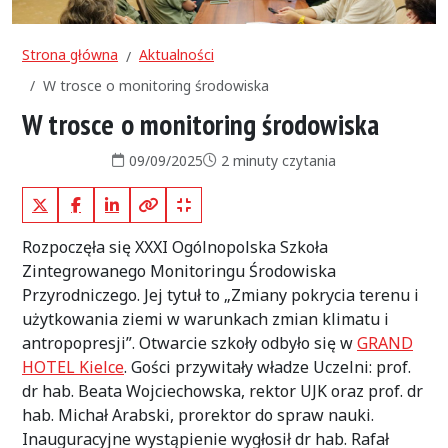
Strona główna
Aktualności
W trosce o monitoring środowiska
W trosce o monitoring środowiska
Data publikacji:
Czas czytania:
09/09/2025
2 minuty czytania
X (Twitter)
Facebook
LinkedIn
Kopiuj pełny link
Kopiuj krótki link
Rozpoczęła się XXXI Ogólnopolska Szkoła
Zintegrowanego Monitoringu Środowiska
Przyrodniczego. Jej tytuł to „Zmiany pokrycia terenu i
użytkowania ziemi w warunkach zmian klimatu i
antropopresji”. Otwarcie szkoły odbyło się w
GRAND
HOTEL Kielce
. Gości przywitały władze Uczelni: prof.
dr hab. Beata Wojciechowska, rektor UJK oraz prof. dr
hab. Michał Arabski, prorektor do spraw nauki.
Inauguracyjne wystąpienie wygłosił dr hab. Rafał