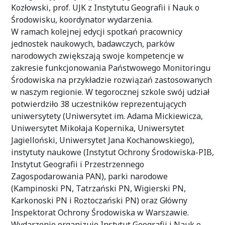
Kozłowski, prof. UJK z Instytutu Geografii i Nauk o
Środowisku, koordynator wydarzenia.
W ramach kolejnej edycji spotkań pracownicy
jednostek naukowych, badawczych, parków
narodowych zwiększają swoje kompetencje w
zakresie funkcjonowania Państwowego Monitoringu
Środowiska na przykładzie rozwiązań zastosowanych
w naszym regionie. W tegorocznej szkole swój udział
potwierdziło 38 uczestników reprezentujących
uniwersytety (Uniwersytet im. Adama Mickiewicza,
Uniwersytet Mikołaja Kopernika, Uniwersytet
Jagielloński, Uniwersytet Jana Kochanowskiego),
instytuty naukowe (Instytut Ochrony Środowiska-PIB,
Instytut Geografii i Przestrzennego
Zagospodarowania PAN), parki narodowe
(Kampinoski PN, Tatrzański PN, Wigierski PN,
Karkonoski PN i Roztoczański PN) oraz Główny
Inspektorat Ochrony Środowiska w Warszawie.
Wydarzenie organizuje Instytut Geografii i Nauk o