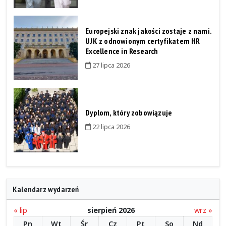
Europejski znak jakości zostaje z nami.
UJK z odnowionym certyfikatem HR
Excellence in Research
27 lipca 2026
Dyplom, który zobowiązuje
22 lipca 2026
Kalendarz wydarzeń
« lip
sierpień 2026
wrz »
Pn
Wt
Śr
Cz
Pt
So
Nd