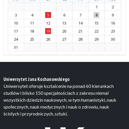
1
2
3
4
5
6
7
8
9
10
11
12
13
14
15
16
17
18
19
20
21
22
23
24
25
26
27
28
29
30
31
Uniwersytet Jana Kochanowskiego
Uniwersytet oferuje ksztalcenie na ponad 60 kierunkach
studiów i blisko 150 specjalnościach z zakresu niemal
wszystkich dziedzin naukowych, w tym humanistyki, nauk
społecznych, nauk medycznych i nauk o zdrowiu, nauk
ścisłych i przyrodniczych, sztuki.