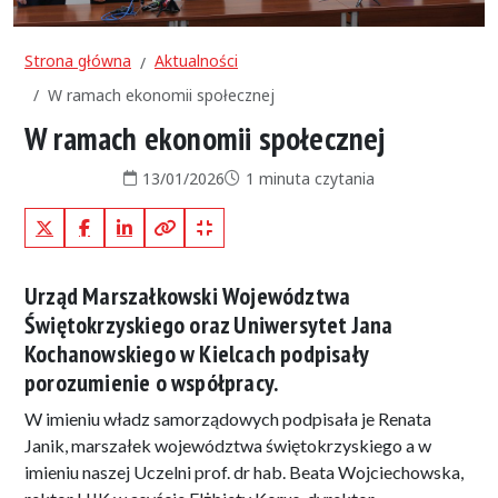
Strona główna
Aktualności
W ramach ekonomii społecznej
W ramach ekonomii społecznej
Data publikacji:
Czas czytania:
13/01/2026
1 minuta czytania
X (Twitter)
Facebook
LinkedIn
Kopiuj pełny link
Kopiuj krótki link
Urząd Marszałkowski Województwa
Świętokrzyskiego oraz Uniwersytet Jana
Kochanowskiego w Kielcach podpisały
porozumienie o współpracy.
W imieniu władz samorządowych podpisała je Renata
Janik, marszałek województwa świętokrzyskiego a w
imieniu naszej Uczelni prof. dr hab. Beata Wojciechowska,