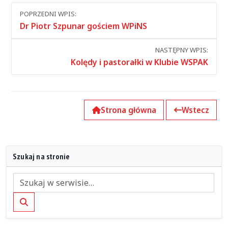
Nawigacja
POPRZEDNI WPIS:
między
Dr Piotr Szpunar gościem WPiNS
wpisami
NASTĘPNY WPIS:
Kolędy i pastorałki w Klubie WSPAK
Strona główna
Wstecz
Szukaj na stronie
Szukaj