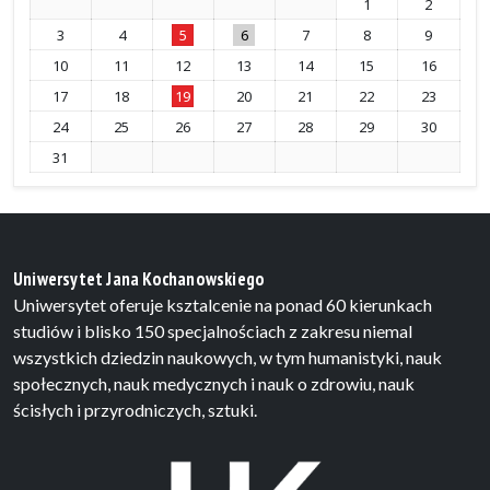
1
2
3
4
5
6
7
8
9
10
11
12
13
14
15
16
17
18
19
20
21
22
23
24
25
26
27
28
29
30
31
Uniwersytet Jana Kochanowskiego
Uniwersytet oferuje ksztalcenie na ponad 60 kierunkach
studiów i blisko 150 specjalnościach z zakresu niemal
wszystkich dziedzin naukowych, w tym humanistyki, nauk
społecznych, nauk medycznych i nauk o zdrowiu, nauk
ścisłych i przyrodniczych, sztuki.