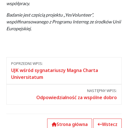
współpracy.
Badanie jest częścią projektu „YesVolunteer”,
współfinansowanego z Programu Interreg ze środków Unii
Europejskiej.
Nawigacja
POPRZEDNI WPIS:
między
UJK wśród sygnatariuszy Magna Charta
wpisami
Universitatum
NASTĘPNY WPIS:
Odpowiedzialność za wspólne dobro
Strona główna
Wstecz