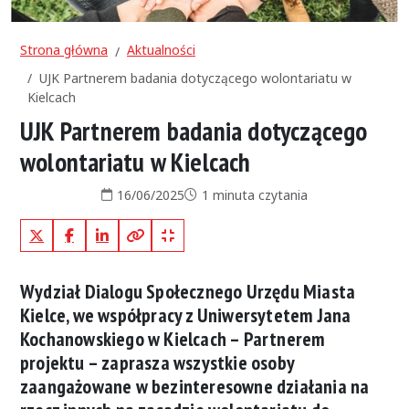
Strona główna
Aktualności
UJK Partnerem badania dotyczącego wolontariatu w
Kielcach
UJK Partnerem badania dotyczącego
wolontariatu w Kielcach
Data publikacji:
Czas czytania:
16/06/2025
1 minuta czytania
X (Twitter)
Facebook
LinkedIn
Kopiuj pełny link
Kopiuj krótki link
Wydział Dialogu Społecznego Urzędu Miasta
Kielce, we współpracy z Uniwersytetem Jana
Kochanowskiego w Kielcach – Partnerem
projektu – zaprasza wszystkie osoby
zaangażowane w bezinteresowne działania na