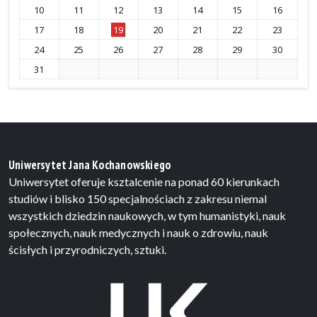
10
11
12
13
14
15
16
17
18
19
20
21
22
23
24
25
26
27
28
29
30
31
Uniwersytet Jana Kochanowskiego
Uniwersytet oferuje ksztalcenie na ponad 60 kierunkach
studiów i blisko 150 specjalnościach z zakresu niemal
wszystkich dziedzin naukowych, w tym humanistyki, nauk
społecznych, nauk medycznych i nauk o zdrowiu, nauk
ścisłych i przyrodniczych, sztuki.