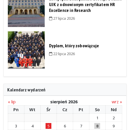
UJK z odnowionym certyfikatem HR
Excellence in Research
27 lipca 2026
Dyplom, który zobowiązuje
22 lipca 2026
Kalendarz wydarzeń
« lip
sierpień 2026
wrz »
Pn
Wt
Śr
Cz
Pt
So
Nd
1
2
3
4
5
6
7
8
9