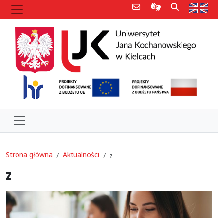
Poczta e-mail
Informacje dla 
Szukaj
Str
Strona główna
Aktualności
z
z