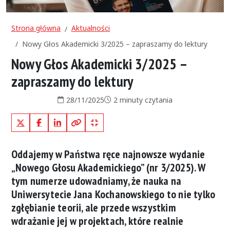
Strona główna
Aktualności
Nowy Głos Akademicki 3/2025 – zapraszamy do lektury
Nowy Głos Akademicki 3/2025 –
zapraszamy do lektury
Data publikacji:
Czas czytania:
28/11/2025
2 minuty czytania
X (Twitter)
Facebook
LinkedIn
Kopiuj pełny link
Kopiuj krótki link
Oddajemy w Państwa ręce najnowsze wydanie
„Nowego Głosu Akademickiego” (nr 3/2025)
.
W
tym numerze udowadniamy, że nauka na
Uniwersytecie Jana Kochanowskiego to nie tylko
zgłębianie teorii, ale przede wszystkim
wdrażanie jej w projektach, które realnie