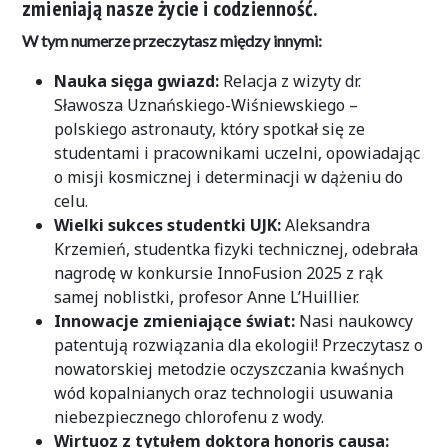
zmieniają nasze życie i codzienność.
W tym numerze przeczytasz między innymi:
Nauka sięga gwiazd:
Relacja z wizyty dr.
Sławosza Uznańskiego-Wiśniewskiego –
polskiego astronauty, który spotkał się ze
studentami i pracownikami uczelni, opowiadając
o misji kosmicznej i determinacji w dążeniu do
celu.
Wielki sukces studentki UJK:
Aleksandra
Krzemień, studentka fizyki technicznej, odebrała
nagrodę w konkursie InnoFusion 2025 z rąk
samej noblistki, profesor Anne L’Huillier.
Innowacje zmieniające świat:
Nasi naukowcy
patentują rozwiązania dla ekologii! Przeczytasz o
nowatorskiej metodzie oczyszczania kwaśnych
wód kopalnianych oraz technologii usuwania
niebezpiecznego chlorofenu z wody.
Wirtuoz z tytułem doktora honoris causa: