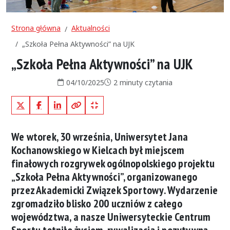
Strona główna
Aktualności
„Szkoła Pełna Aktywności” na UJK
„Szkoła Pełna Aktywności” na UJK
Data publikacji:
Czas czytania:
04/10/2025
2 minuty czytania
X (Twitter)
Facebook
LinkedIn
Kopiuj pełny link
Kopiuj krótki link
We wtorek, 30 września, Uniwersytet Jana
Kochanowskiego w Kielcach był miejscem
finałowych rozgrywek ogólnopolskiego projektu
„Szkoła Pełna Aktywności”, organizowanego
przez Akademicki Związek Sportowy. Wydarzenie
zgromadziło blisko 200 uczniów z całego
województwa, a nasze Uniwersyteckie Centrum
Sportu tętniło życiem, rywalizacją i pozytywną