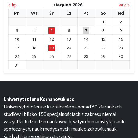
« lip
sierpień 2026
wrz »
Pn
Wt
Śr
Cz
Pt
So
Nd
1
2
3
4
5
6
7
8
9
10
11
12
13
14
15
16
17
18
19
20
21
22
23
24
25
26
27
28
29
30
31
Uniwersytet Jana Kochanowskiego
Uniwersytet oferuje ksztalcenie na ponad 60 kierunkach
studiów i blisko 150 specjalnościach z zakresu niemal
wszystkich dziedzin naukowych, w tym humanistyki, nauk
społecznych, nauk medycznych i nauk o zdrowiu, nauk
ścisłych i przyrodniczych, sztuki.