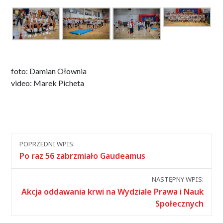
foto: Damian Ołownia
video: Marek Picheta
Nawigacja
POPRZEDNI WPIS:
między
Po raz 56 zabrzmiało Gaudeamus
wpisami
NASTĘPNY WPIS:
Akcja oddawania krwi na Wydziale Prawa i Nauk
Społecznych