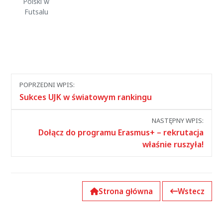
Polski w
Futsalu
Nawigacja
POPRZEDNI WPIS:
między
Sukces UJK w światowym rankingu
wpisami
NASTĘPNY WPIS:
Dołącz do programu Erasmus+ – rekrutacja
właśnie ruszyła!
Strona główna
Wstecz