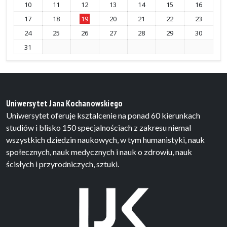
10
11
12
13
14
15
16
17
18
19
20
21
22
23
24
25
26
27
28
29
30
31
Uniwersytet Jana Kochanowskiego
Uniwersytet oferuje ksztalcenie na ponad 60 kierunkach
studiów i blisko 150 specjalnościach z zakresu niemal
wszystkich dziedzin naukowych, w tym humanistyki, nauk
społecznych, nauk medycznych i nauk o zdrowiu, nauk
ścisłych i przyrodniczych, sztuki.