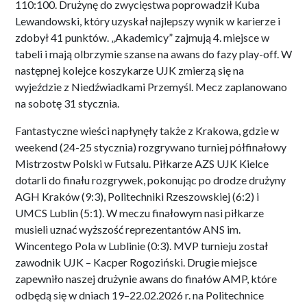
110:100. Drużynę do zwycięstwa poprowadził Kuba
Lewandowski, który uzyskał najlepszy wynik w karierze i
zdobył 41 punktów. „Akademicy” zajmują 4. miejsce w
tabeli i mają olbrzymie szanse na awans do fazy play-off. W
następnej kolejce koszykarze UJK zmierzą się na
wyjeździe z Niedźwiadkami Przemyśl. Mecz zaplanowano
na sobotę 31 stycznia.
Fantastyczne wieści napłynęły także z Krakowa, gdzie w
weekend (24-25 stycznia) rozgrywano turniej półfinałowy
Mistrzostw Polski w Futsalu. Piłkarze AZS UJK Kielce
dotarli do finału rozgrywek, pokonując po drodze drużyny
AGH Kraków (9:3), Politechniki Rzeszowskiej (6:2) i
UMCS Lublin (5:1). W meczu finałowym nasi piłkarze
musieli uznać wyższość reprezentantów ANS im.
Wincentego Pola w Lublinie (0:3). MVP turnieju został
zawodnik UJK – Kacper Rogoziński. Drugie miejsce
zapewniło naszej drużynie awans do finałów AMP, które
odbędą się w dniach 19–22.02.2026 r. na Politechnice