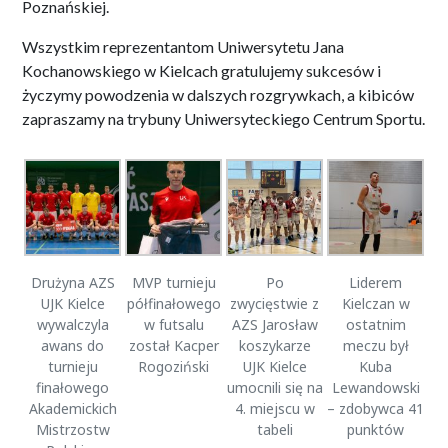
Poznańskiej.
Wszystkim reprezentantom Uniwersytetu Jana
Kochanowskiego w Kielcach gratulujemy sukcesów i
życzymy powodzenia w dalszych rozgrywkach, a kibiców
zapraszamy na trybuny Uniwersyteckiego Centrum Sportu.
Drużyna AZS
MVP turnieju
Po
Liderem
UJK Kielce
półfinałowego
zwycięstwie z
Kielczan w
wywalczyla
w futsalu
AZS Jarosław
ostatnim
awans do
został Kacper
koszykarze
meczu był
turnieju
Rogoziński
UJK Kielce
Kuba
finałowego
umocnili się na
Lewandowski
Akademickich
4. miejscu w
– zdobywca 41
Mistrzostw
tabeli
punktów