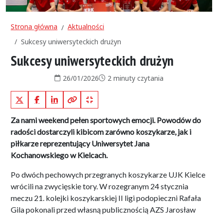
Strona główna
Aktualności
Sukcesy uniwersyteckich drużyn
Sukcesy uniwersyteckich drużyn
Data publikacji:
Czas czytania:
26/01/2026
2 minuty czytania
X (Twitter)
Facebook
LinkedIn
Kopiuj pełny link
Kopiuj krótki link
Za nami weekend pełen sportowych emocji. Powodów do
radości dostarczyli kibicom zarówno koszykarze, jak i
piłkarze reprezentujący Uniwersytet Jana
Kochanowskiego w Kielcach.
Po dwóch pechowych przegranych koszykarze UJK Kielce
wrócili na zwycięskie tory. W rozegranym 24 stycznia
meczu 21. kolejki koszykarskiej II ligi podopieczni Rafała
Gila pokonali przed własną publicznością AZS Jarosław