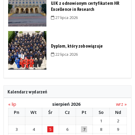
UJK z odnowionym certyfikatem HR
Excellence in Research
27 lipca 2026
Dyplom, który zobowiązuje
22 lipca 2026
Kalendarz wydarzeń
« lip
sierpień 2026
wrz »
Pn
Wt
Śr
Cz
Pt
So
Nd
1
2
3
4
5
6
7
8
9