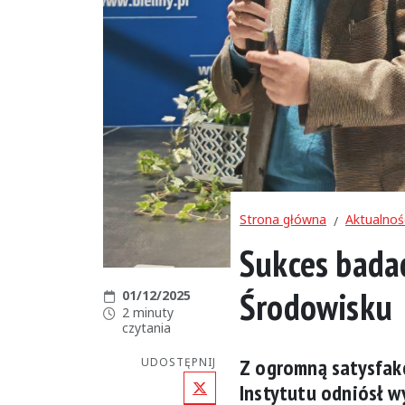
Strona główna
Aktualnoś
Sukces badac
Środowisku
Data publikacji:
01/12/2025
Czas czytania:
2 minuty
czytania
Z ogromną satysfak
UDOSTĘPNIJ
X (Twitter)
Instytutu odniósł 