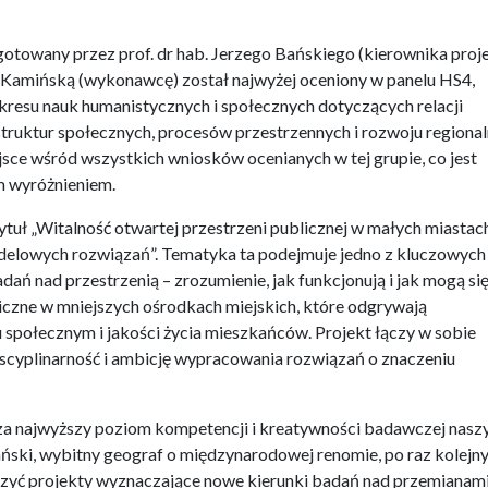
towany przez prof. dr hab. Jerzego Bańskiego (kierownika proj
tę Kamińską (wykonawcę) został najwyżej oceniony w panelu HS4,
resu nauk humanistycznych i społecznych dotyczących relacji
struktur społecznych, procesów przestrzennych i rozwoju regiona
jsce wśród wszystkich wniosków ocenianych w tej grupie, co jest
 wyróżnieniem.
tuł „Witalność otwartej przestrzeni publicznej w małych miastac
delowych rozwiązań”. Tematyka ta podejmuje jedno z kluczowych
ń nad przestrzenią – zrozumienie, jak funkcjonują i jak mogą si
liczne w mniejszych ośrodkach miejskich, które odgrywają
u społecznym i jakości życia mieszkańców. Projekt łączy w sobie
yscyplinarność i ambicję wypracowania rozwiązań o znaczeniu
za najwyższy poziom kompetencji i kreatywności badawczej nasz
ński, wybitny geograf o międzynarodowej renomie, po raz kolejn
rzyć projekty wyznaczające nowe kierunki badań nad przemianam