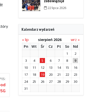
zobowiązuje
ję
22 lipca 2026
który
Kalendarz wydarzeń
« lip
sierpień 2026
wrz »
Pn
Wt
Śr
Cz
Pt
So
Nd
1
2
3
4
5
6
7
8
9
10
11
12
13
14
15
16
17
18
19
20
21
22
23
IS:
24
25
26
27
28
29
30
pod
31
USG