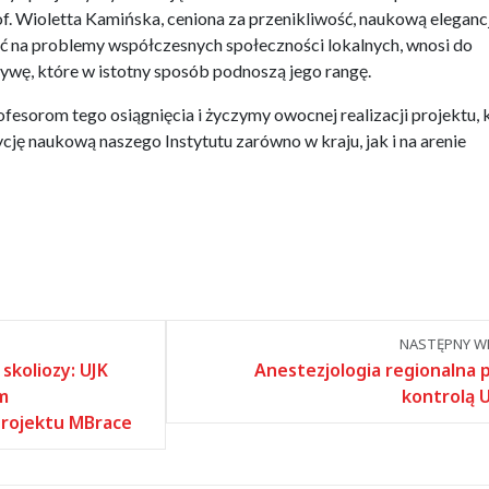
of. Wioletta Kamińska, ceniona za przenikliwość, naukową eleganc
ć na problemy współczesnych społeczności lokalnych, wnosi do
tywę, które w istotny sposób podnoszą jego rangę.
fesorom tego osiągnięcia i życzymy owocnej realizacji projektu, 
ję naukową naszego Instytutu zarówno w kraju, jak i na arenie
NASTĘPNY WP
skoliozy: UJK
Anestezjologia regionalna 
m
kontrolą 
rojektu MBrace