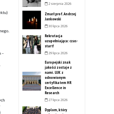
2 sierpnia 2026
ektu)
Zmarł prof. Andrzej
Jankowski
30 lipca 2026
lnego.
Rekrutacja
uzupełniająca: czas-
start!
h –
29 lipca 2026
Europejski znak
ę
jakości zostaje z
nami. UJK z
odnowionym
certyfikatem HR
Excellence in
Research
ych
27 lipca 2026
y
Dyplom, który
i