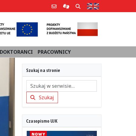
Strona w języku an
Poczta e-mail
Informacje dla użytkowników Po
Szukaj
DOKTORANCI
PRACOWNICY
Szukaj na stronie
Szukaj
Szukaj
Czasopismo UJK