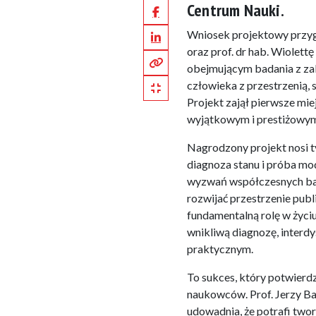
Centrum Nauki.
Facebook
LinkedIn
Wniosek projektowy przygo
oraz prof. dr hab. Wiolet
Kopiuj pełny link
obejmującym badania z zak
Kopiuj krótki link
człowieka z przestrzenią, 
Projekt zajął pierwsze mie
wyjątkowym i prestiżowym
Nagrodzony projekt nosi ty
diagnoza stanu i próba mo
wyzwań współczesnych bada
rozwijać przestrzenie pub
fundamentalną rolę w życi
wnikliwą diagnozę, interd
praktycznym.
To sukces, który potwierd
naukowców. Prof. Jerzy Ba
udowadnia, że potrafi two