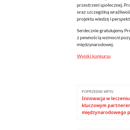
przestrzeni społecznej. Pr
oraz szczególną wrażliwoś
projektu wiedzę i perspek
Serdecznie gratulujemy Pro
z pewnością wzmocni pozyc
międzynarodowej.
Wyniki konkursu
Nawigacja
POPRZEDNI WPIS:
między
Innowacja w leczeniu 
kluczowym partnere
wpisami
międzynarodowego p