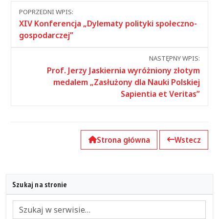
Nawigacja
POPRZEDNI WPIS:
między
XIV Konferencja „Dylematy polityki społeczno-
wpisami
gospodarczej”
NASTĘPNY WPIS:
Prof. Jerzy Jaskiernia wyróżniony złotym
medalem „Zasłużony dla Nauki Polskiej
Sapientia et Veritas”
Strona główna
Wstecz
Szukaj na stronie