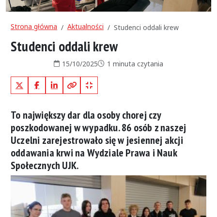
Strona główna
Aktualności
Studenci oddali krew
Studenci oddali krew
Data publikacji:
Czas czytania:
15/10/2025
1 minuta czytania
X (Twitter)
Facebook
LinkedIn
Kopiuj pełny link
Kopiuj krótki link
To największy dar dla osoby chorej czy
poszkodowanej w wypadku. 86 osób z naszej
Uczelni zarejestrowało się w jesiennej akcji
oddawania krwi na Wydziale Prawa i Nauk
Społecznych UJK.