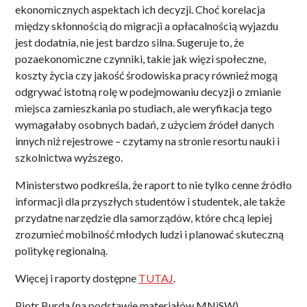
ekonomicznych aspektach ich decyzji. Choć korelacja
między skłonnością do migracji a opłacalnością wyjazdu
jest dodatnia, nie jest bardzo silna. Sugeruje to, że
pozaekonomiczne czynniki, takie jak więzi społeczne,
koszty życia czy jakość środowiska pracy również mogą
odgrywać istotną rolę w podejmowaniu decyzji o zmianie
miejsca zamieszkania po studiach, ale weryfikacja tego
wymagałaby osobnych badań, z użyciem źródeł danych
innych niż rejestrowe – czytamy na stronie resortu nauki i
szkolnictwa wyższego.
Ministerstwo podkreśla, że raport to nie tylko cenne źródło
informacji dla przyszłych studentów i studentek, ale także
przydatne narzędzie dla samorządów, które chcą lepiej
zrozumieć mobilność młodych ludzi i planować skuteczną
politykę regionalną.
Więcej i raporty dostępne
TUTAJ
.
Piotr Burda (na podstawie materiałów MNiSW)