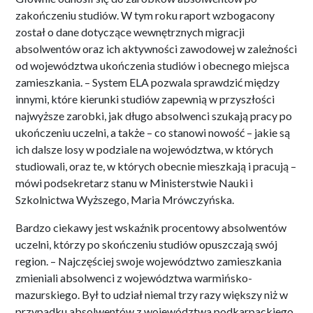
zakończeniu studiów. W tym roku raport wzbogacony
został o dane dotyczące wewnętrznych migracji
absolwentów oraz ich aktywności zawodowej w zależności
od województwa ukończenia studiów i obecnego miejsca
zamieszkania. – System ELA pozwala sprawdzić między
innymi, które kierunki studiów zapewnią w przyszłości
najwyższe zarobki, jak długo absolwenci szukają pracy po
ukończeniu uczelni, a także – co stanowi nowość – jakie są
ich dalsze losy w podziale na województwa, w których
studiowali, oraz te, w których obecnie mieszkają i pracują –
mówi podsekretarz stanu w Ministerstwie Nauki i
Szkolnictwa Wyższego, Maria Mrówczyńska.
Bardzo ciekawy jest wskaźnik procentowy absolwentów
uczelni, którzy po skończeniu studiów opuszczają swój
region. – Najczęściej swoje województwo zamieszkania
zmieniali absolwenci z województwa warmińsko-
mazurskiego. Był to udział niemal trzy razy większy niż w
przypadku absolwentów z województwa podkarpackiego