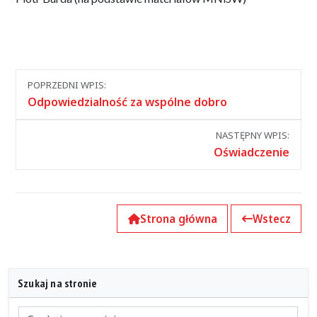
Nawigacja
POPRZEDNI WPIS:
między
Odpowiedzialność za wspólne dobro
wpisami
NASTĘPNY WPIS:
Oświadczenie
Strona główna
Wstecz
Szukaj na stronie