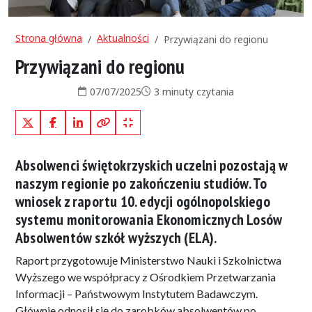
Strona główna
Aktualności
Przywiązani do regionu
Przywiązani do regionu
Data publikacji:
Czas czytania:
07/07/2025
3 minuty czytania
X (Twitter)
Facebook
LinkedIn
Kopiuj pełny link
Kopiuj krótki link
Absolwenci świętokrzyskich uczelni pozostają w
naszym regionie po zakończeniu studiów. To
wniosek z raportu 10. edycji ogólnopolskiego
systemu monitorowania Ekonomicznych Losów
Absolwentów szkół wyższych (ELA).
Raport przygotowuje Ministerstwo Nauki i Szkolnictwa
Wyższego we współpracy z Ośrodkiem Przetwarzania
Informacji – Państwowym Instytutem Badawczym.
Głównie odnosił się do zarobków absolwentów po