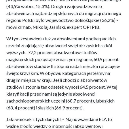
(43,9% wobec 15,3%). Drugim województwem o
absolwentach najbardziej skłonnych do migracji do innego
regionu Polski było województwo dolnośląskie (36,2%) –
mówi dr hab. Mikołaj Jasiński, ekspert OPI PIB.
W tym zestawieniu tuż za absolwentami podkarpackich
uczelni znajdują się absolwenci świętokrzyskich szkół
wyższych. 77,2 procent absolwentów studiów
magisterskich pozostaje w naszym regionie, 60,9 procent
absolwentów studiów II stopnia nadal mieszka i pracuje w
świętokrzyskim. W obydwu kategoriach jesteśmy na
drugim miejscu w kraju. Jeśli chodzi o absolwentów
studiów I stopnia ten odsetek wynosi 64,5 procent. W tej
klasyfikacji przed nami są jedynie absolwenci
zachodniopomorskich uczelni (68,7 procent), lubuskich
(68, 4 procent) i śląskich (66,9 procent).
Jaki wniosek z tych danych? – Najnowsze dane ELA to
ważne źródło wiedzy o mobilności absolwentów i