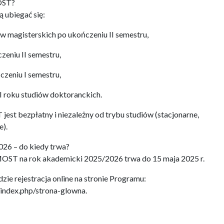
OST?
 ubiegać się:
ów magisterskich po ukończeniu II semestru,
zeniu II semestru,
czeniu I semestru,
I roku studiów doktoranckich.
est bezpłatny i niezależny od trybu studiów (stacjonarne,
e).
26 – do kiedy trwa?
OST na rok akademicki 2025/2026 trwa do 15 maja 2025 r.
ie rejestracja online na stronie Programu:
/index.php/strona-glowna.