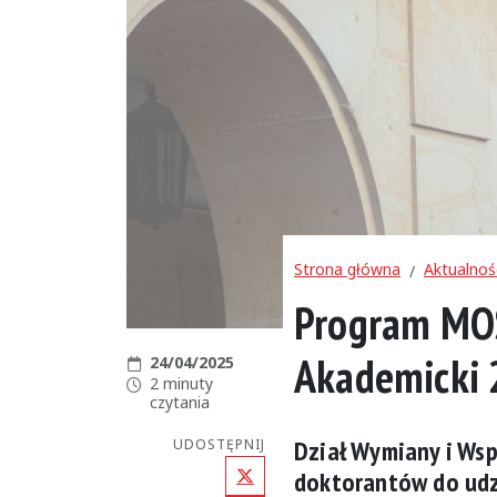
Strona główna
Aktualnoś
Program MOS
Akademicki
Data publikacji:
24/04/2025
Czas czytania:
2 minuty
czytania
Dział Wymiany i Ws
UDOSTĘPNIJ
X (Twitter)
doktorantów do udz