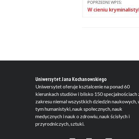
Nawigacja
POPRZEDNI WPIS:
między
W cieniu kryminalistyk
wpisami
Uniwersytet Jana Kochanowskiego
Uniwersytet oferuje ksztalcenie na ponad 60
kierunkach studiów i blisko 150 specjalnościach 
zakresu niemal wszystkich dziedzin naukowych,
tym humanistyki, nauk społecznych, nauk
medycznych i nauk o zdrowiu, nauk ścisłych i
przyrodniczych, sztuki.