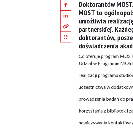
Doktorantów MOST
Facebook
MOST to ogólnopols
LinkedIn
umożliwia realizację
Kopiuj pełny link
partnerskiej. Każde
Kopiuj krótki link
doktorantów, posze
doświadczenia akad
Co oferuje program MOS
Udział w Programie MOST
realizacji programu studió
uczestnictwa w dodatkowyc
prowadzenia badań do prac
korzystania z bibliotek i 
nawiązywania kontaktów z 