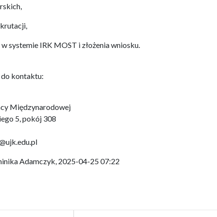
rskich,
rutacji,
 w systemie IRK MOST i złożenia wniosku.
 do kontaktu:
acy Międzynarodowej
iego 5, pokój 308
@ujk.edu.pl
ominika Adamczyk, 2025-04-25 07:22