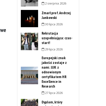
2 sierpnia 2026
Zmarł prof. Andrzej
Jankowski
30 lipca 2026
owe
Rekrutacja
uzupełniająca: czas-
start!
29 lipca 2026
Europejski znak
jakości zostaje z
nami. UJK z
odnowionym
certyfikatem HR
Excellence in
Research
27 lipca 2026
Dyplom, który