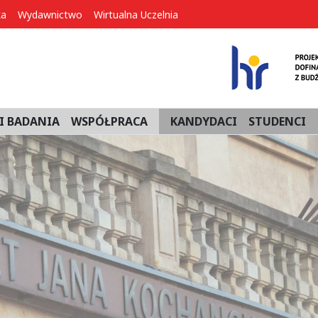
ka
Wydawnictwo
Wirtualna Uczelnia
I BADANIA
WSPÓŁPRACA
KANDYDACI
STUDENCI