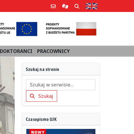
Strona w języku an
Poczta e-mail
Informacje dla użytkowników Po
Szukaj
DOKTORANCI
PRACOWNICY
Szukaj na stronie
Szukaj
Szukaj
Czasopismo UJK