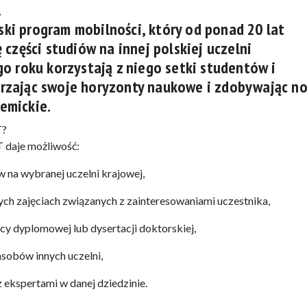
.
ki program mobilności, który od ponad 20 lat
 części studiów na innej polskiej uczelni
go roku korzystają z niego setki studentów i
rzając swoje horyzonty naukowe i zdobywając n
emickie.
T?
 daje możliwość:
w na wybranej uczelni krajowej,
h zajęciach związanych z zainteresowaniami uczestnika,
y dyplomowej lub dysertacji doktorskiej,
zasobów innych uczelni,
ekspertami w danej dziedzinie.