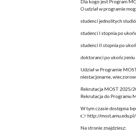
Dla kogo jest Program M
O udział w programie mogą
studenci jednolitych studi
studenci I stopnia po ukońc
studenci II stopnia po ukoń
doktoranci po ukończeniu 
Udział w Programie MOST j
niestacjonarne, wieczorow
Rekrutacja MOST 2025/20
Rekrutacja do Programu M
W tym czasie dostępna będz
👉 http://most.amu.edu.pl
Na stronie znajdziesz: