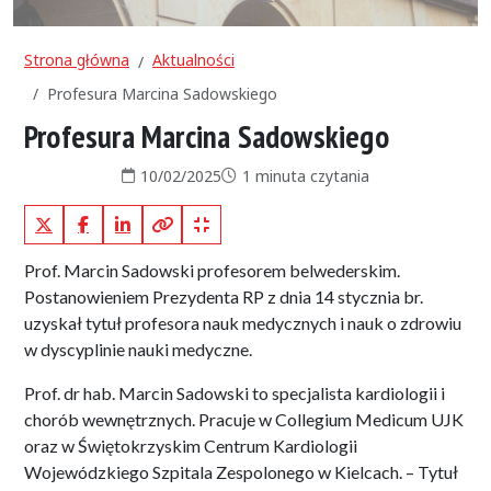
Strona główna
Aktualności
Profesura Marcina Sadowskiego
Profesura Marcina Sadowskiego
Data publikacji:
Czas czytania:
10/02/2025
1 minuta czytania
X (Twitter)
Facebook
LinkedIn
Kopiuj pełny link
Kopiuj krótki link
Prof. Marcin Sadowski profesorem belwederskim.
Postanowieniem Prezydenta RP z dnia 14 stycznia br.
uzyskał tytuł profesora nauk medycznych i nauk o zdrowiu
w dyscyplinie nauki medyczne.
Prof. dr hab. Marcin Sadowski to specjalista kardiologii i
chorób wewnętrznych. Pracuje w Collegium Medicum UJK
oraz w Świętokrzyskim Centrum Kardiologii
Wojewódzkiego Szpitala Zespolonego w Kielcach. – Tytuł