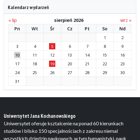
Kalendarz wydarzeń
« lip
sierpień 2026
wrz »
Pn
Wt
Śr
Cz
Pt
So
Nd
1
2
3
4
5
6
7
8
9
10
11
12
13
14
15
16
17
18
19
20
21
22
23
24
25
26
27
28
29
30
31
Uniwersytet Jana Kochanowskiego
Uniwersytet oferuje ksztalcenie na ponad 60 kierunkach
studiów i blisko 150 specjalnościach z zakresu niemal
wszystkich dziedzin naukowych, w tym humanistyki, nauk