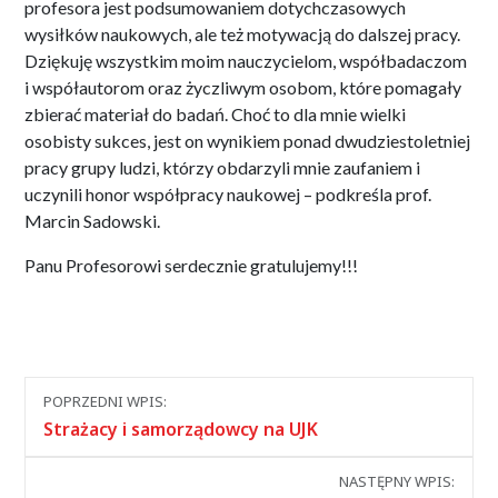
profesora jest podsumowaniem dotychczasowych
wysiłków naukowych, ale też motywacją do dalszej pracy.
Dziękuję wszystkim moim nauczycielom, współbadaczom
i współautorom oraz życzliwym osobom, które pomagały
zbierać materiał do badań. Choć to dla mnie wielki
osobisty sukces, jest on wynikiem ponad dwudziestoletniej
pracy grupy ludzi, którzy obdarzyli mnie zaufaniem i
uczynili honor współpracy naukowej – podkreśla prof.
Marcin Sadowski.
Panu Profesorowi serdecznie gratulujemy!!!
Nawigacja
POPRZEDNI WPIS:
między
Strażacy i samorządowcy na UJK
wpisami
NASTĘPNY WPIS: