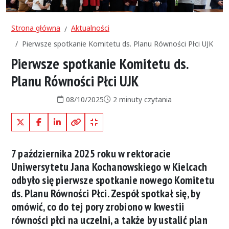
Strona główna
Aktualności
Pierwsze spotkanie Komitetu ds. Planu Równości Płci UJK
Pierwsze spotkanie Komitetu ds.
Planu Równości Płci UJK
Data publikacji:
Czas czytania:
08/10/2025
2 minuty czytania
X (Twitter)
Facebook
LinkedIn
Kopiuj pełny link
Kopiuj krótki link
7 października 2025 roku w rektoracie
Uniwersytetu Jana Kochanowskiego w Kielcach
odbyło się pierwsze spotkanie nowego
Komitetu
ds. Planu Równości Płci
. Zespół spotkał się, by
omówić, co do tej pory zrobiono w kwestii
równości płci na uczelni, a także by ustalić plan