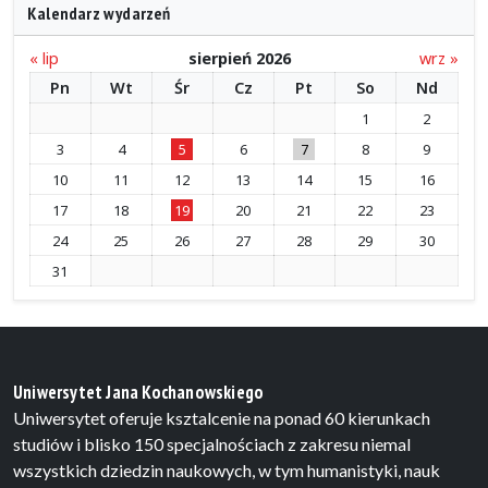
Kalendarz wydarzeń
« lip
sierpień 2026
wrz »
Pn
Wt
Śr
Cz
Pt
So
Nd
1
2
3
4
5
6
7
8
9
10
11
12
13
14
15
16
17
18
19
20
21
22
23
24
25
26
27
28
29
30
31
Uniwersytet Jana Kochanowskiego
Uniwersytet oferuje ksztalcenie na ponad 60 kierunkach
studiów i blisko 150 specjalnościach z zakresu niemal
wszystkich dziedzin naukowych, w tym humanistyki, nauk