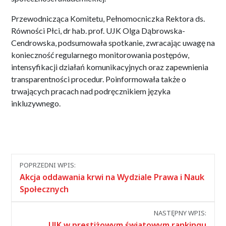
Przewodnicząca Komitetu, Pełnomocniczka Rektora ds.
Równości Płci, dr hab. prof. UJK Olga Dąbrowska-
Cendrowska, podsumowała spotkanie, zwracając uwagę na
konieczność regularnego monitorowania postępów,
intensyfikacji działań komunikacyjnych oraz zapewnienia
transparentności procedur. Poinformowała także o
trwających pracach nad podręcznikiem języka
inkluzywnego.
Nawigacja
POPRZEDNI WPIS:
między
Akcja oddawania krwi na Wydziale Prawa i Nauk
wpisami
Społecznych
NASTĘPNY WPIS:
UJK w prestiżowym światowym rankingu