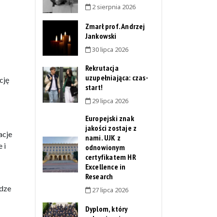
2 sierpnia 2026
Zmarł prof. Andrzej
Jankowski
30 lipca 2026
Rekrutacja
uzupełniająca: czas-
cję
start!
29 lipca 2026
Europejski znak
jakości zostaje z
acje
nami. UJK z
 i
odnowionym
certyfikatem HR
Excellence in
Research
adze
27 lipca 2026
Dyplom, który