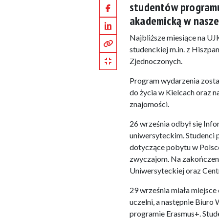
studentów programu
Facebook
akademicką w naszej
LinkedIn
Najbliższe miesiące na UJ
Kopiuj pełny link
studenckiej m.in. z Hiszpan
Kopiuj krótki link
Zjednoczonych.
Program wydarzenia zosta
do życia w Kielcach oraz 
znajomości.
26 września odbył się In
uniwersyteckim. Studenci 
dotyczące pobytu w Polsce,
zwyczajom. Na zakończenie
Uniwersyteckiej oraz Cen
29 września miała miejsce 
uczelni, a następnie Biur
programie Erasmus+. Stude