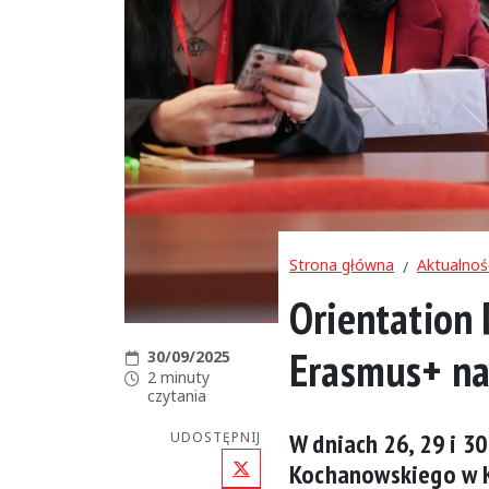
Strona główna
Aktualnoś
Orientation
Erasmus+ na
Data publikacji:
30/09/2025
Czas czytania:
2 minuty
czytania
W dniach 26, 29 i 3
UDOSTĘPNIJ
X (Twitter)
Kochanowskiego w K