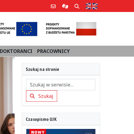
Strona w języku an
Poczta e-mail
Informacje dla użytkowników Po
Szukaj
DOKTORANCI
PRACOWNICY
Szukaj na stronie
Szukaj
Szukaj
Czasopismo UJK