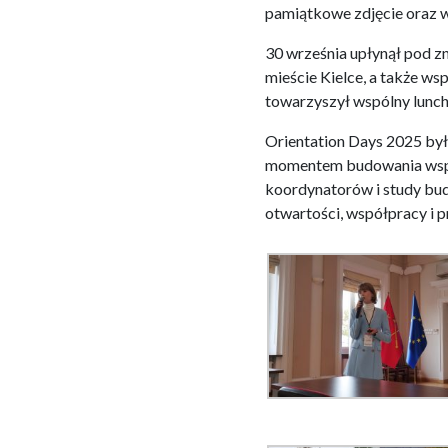
pamiątkowe zdjęcie oraz w
30 września upłynął pod zn
mieście Kielce, a także ws
towarzyszył wspólny lunch,
Orientation Days 2025 był
momentem budowania wspó
koordynatorów i study bud
otwartości, współpracy i pr