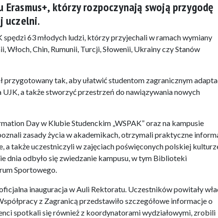
 Erasmus+, którzy rozpoczynają swoją przygodę
 uczelni.
K spędzi 63 młodych ludzi, którzy przyjechali w ramach wymiany
ii, Włoch, Chin, Rumunii, Turcji, Słowenii, Ukrainy czy Stanów
ł przygotowany tak, aby ułatwić studentom zagranicznym adapta
na UJK, a także stworzyć przestrzeń do nawiązywania nowych
formation Day w Klubie Studenckim „WSPAK” oraz na kampusie
poznali zasady życia w akademikach, otrzymali praktyczne inform
 a także uczestniczyli w zajęciach poświęconych polskiej kulturze
 dnia odbyło się zwiedzanie kampusu, w tym Biblioteki
trum Sportowego.
oficjalna inauguracja w Auli Rektoratu. Uczestników powitały wł
o Współpracy z Zagranicą przedstawiło szczegółowe informacje o
nci spotkali się również z koordynatorami wydziałowymi, zrobili