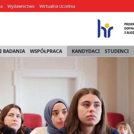
ka
Wydawnictwo
Wirtualna Uczelnia
I BADANIA
WSPÓŁPRACA
KANDYDACI
STUDENCI