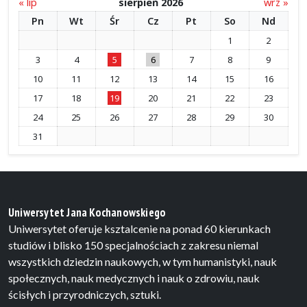
« lip
sierpień 2026
wrz »
Pn
Wt
Śr
Cz
Pt
So
Nd
1
2
3
4
5
6
7
8
9
10
11
12
13
14
15
16
17
18
19
20
21
22
23
24
25
26
27
28
29
30
31
Uniwersytet Jana Kochanowskiego
Uniwersytet oferuje ksztalcenie na ponad 60 kierunkach
studiów i blisko 150 specjalnościach z zakresu niemal
wszystkich dziedzin naukowych, w tym humanistyki, nauk
społecznych, nauk medycznych i nauk o zdrowiu, nauk
ścisłych i przyrodniczych, sztuki.