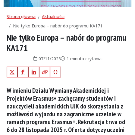
Strona główna
Aktualności
Nie tylko Europa – nabór do programu KA171
Nie tylko Europa – nabór do programu
KA171
Data publikacji:
Czas czytania:
07/11/2025
1 minuta czytania
X (Twitter)
Facebook
LinkedIn
Kopiuj pełny link
Kopiuj krótki link
W imieniu Działu Wymiany Akademickiej i
Projektów Erasmus+ zachęcamy studentów i
nauczycieli akademickich UJK do skorzystania z
możliwości wyjazdu na zagraniczne uczelnie w
ramach programu Erasmus+. Rekrutacja trwa od
6 do 28 listopada 2025 r. Oferta dotyczy uczelni