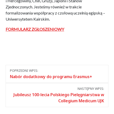
i Hercegowiny, Chin, Gruzji, Japonii i Stanów
Zjednoczonych. Jesteśmy również w trakcie
formalizowania współpracy z czołową uczelnią egipską –
Uniwersytetem Kairskim.
FORMULARZ ZGŁOSZENIOWY
Nawigacja
POPRZEDNI WPIS:
między
Nabór dodatkowy do programu Erasmus+
wpisami
NASTĘPNY WPIS:
Jubileusz 100-lecia Polskiego Pielęgniarstwa w
Collegium Medicum UJK