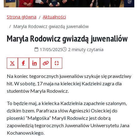
Strona główna
Aktualności
Maryla Rodowicz gwiazdą juwenaliów
Maryla Rodowicz gwiazdą juwenaliów
Data publikacji:
Czas czytania:
17/05/2025
2 minuty czytania
X (Twitter)
Facebook
LinkedIn
Kopiuj pełny link
Kopiuj krótki link
Na koniec tegorocznych juwenaliów szykuje się prawdziwy
hit. W sobotę, 17 maja na kieleckiej Kadzielni zagra dla
studentów Maryla Rodowicz.
To będzie maj, a kielecka Kadzielnia zapachnie szalonym,
dzikim bzem. Parafraza słów Agnieszki Osieckiej do
piosenki ”Małgośka” Maryli Rodowicz jest dobrą
zapowiedzią tegorocznych Juwenaliów Uniwersytetu Jana
Kochanowskiego.