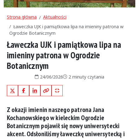
Strona główna
Aktualności
Ławeczka UJK i pamiątkowa lipa na imieniny patrona w
Ogrodzie Botanicznym
Ławeczka UJK i pamiątkowa lipa na
imieniny patrona w Ogrodzie
Botanicznym
Data publikacji:
Czas czytania:
24/06/2026
2 minuty czytania
X (Twitter)
Facebook
LinkedIn
Kopiuj pełny link
Kopiuj krótki link
Z okazji imienin naszego patrona Jana
Kochanowskiego w kieleckim Ogrodzie
Botanicznym pojawił się nowy uniwersytecki
akcent. Odsłoniliśmy ławeczkę uniwersytecką i