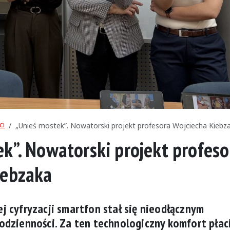
ci
„Unieś mostek”. Nowatorski projekt profesora Wojciecha Kiebz
k”. Nowatorski projekt profeso
iebzaka
 cyfryzacji smartfon stał się nieodłącznym
odzienności. Za ten technologiczny komfort płac