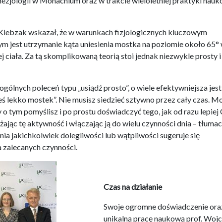
nezjologii w Monachium oraz w trakcie wieloletniej praktyki nau
 Kiebzak wskazał, że w warunkach fizjologicznych kluczowym
 jest utrzymanie kąta uniesienia mostka na poziomie około 65°
j ciała. Za tą skomplikowaną teorią stoi jednak niezwykle prosty i
ogólnych poleceń typu „usiądź prosto”, o wiele efektywniejsza jest
eś lekko mostek”. Nie musisz siedzieć sztywno przez cały czas. M
o tym pomyślisz i po prostu doświadczyć tego, jak od razu lepiej C
jąc tę aktywność i włączając ją do wielu czynności dnia – tłuma
nia jakichkolwiek dolegliwości lub wątpliwości sugeruje się
 zalecanych czynności.
Czas na działanie
Swoje ogromne doświadczenie ora
unikalną pracę naukową prof. Wojc