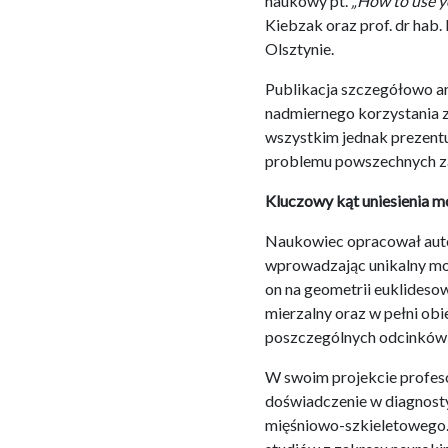
naukowy pt.
„How to use y
Kiebzak oraz prof. dr ha
Olsztynie.
Publikacja szczegółowo an
nadmiernego korzystania 
wszystkim jednak prezent
problemu powszechnych zab
Kluczowy kąt uniesienia m
Naukowiec opracował auto
wprowadzając unikalny mod
on na geometrii euklideso
mierzalny oraz w pełni ob
poszczególnych odcinków 
W swoim projekcie profeso
doświadczenie w diagnosty
mięśniowo-szkieletowego.