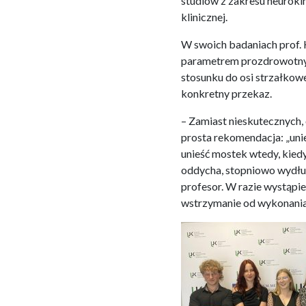
studiów z zakresu neuroki
klinicznej.
W swoich badaniach prof.
parametrem prozdrowotnym
stosunku do osi strzałkowe
konkretny przekaz.
– Zamiast nieskutecznych, 
prosta rekomendacja: „uni
unieść mostek wtedy, kiedy 
oddycha, stopniowo wydłuża
profesor. W razie wystąpie
wstrzymanie od wykonania