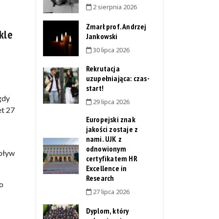
2 sierpnia 2026
Zmarł prof. Andrzej
kle
Jankowski
30 lipca 2026
Rekrutacja
uzupełniająca: czas-
start!
gdy
29 lipca 2026
et 27
Europejski znak
jakości zostaje z
nami. UJK z
odnowionym
wpływ
certyfikatem HR
Excellence in
Research
o
27 lipca 2026
Dyplom, który