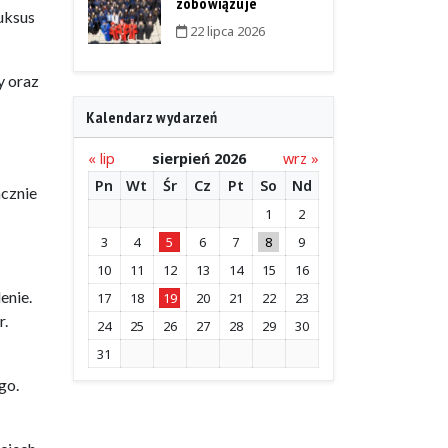
zobowiązuje
uksus
22 lipca 2026
y oraz
Kalendarz wydarzeń
« lip
sierpień 2026
wrz »
Pn
Wt
Śr
Cz
Pt
So
Nd
acznie
1
2
3
4
5
6
7
8
9
10
11
12
13
14
15
16
enie.
17
18
19
20
21
22
23
r.
24
25
26
27
28
29
30
31
go.