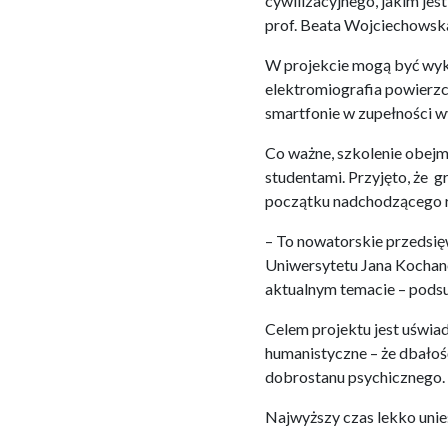
cywilizacyjnego, jakim je
prof. Beata Wojciechowsk
W projekcie mogą być wyk
elektromiografia powierzc
smartfonie w zupełności w
Co ważne, szkolenie obejm
studentami. Przyjęto, że 
początku nadchodzącego 
– To nowatorskie przedsię
Uniwersytetu Jana Kochano
aktualnym temacie – pods
Celem projektu jest uświ
humanistyczne – że dbałość
dobrostanu psychicznego.
Najwyższy czas lekko unie