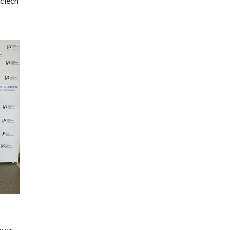
jciech