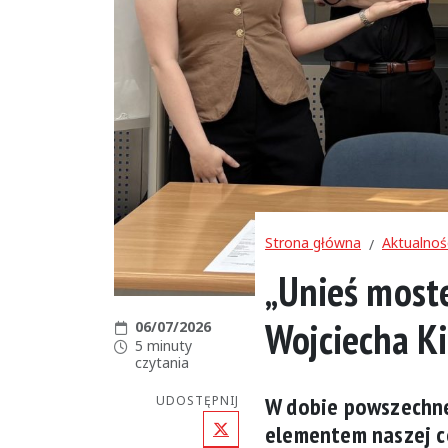
Strona główna
Aktualnoś
„Unieś moste
Wojciecha K
Data publikacji:
06/07/2026
Czas czytania:
5 minuty
czytania
W dobie powszechnej
UDOSTĘPNIJ
X (Twitter)
elementem naszej c