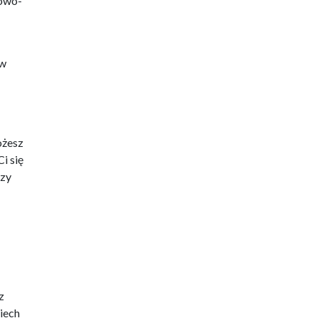
kowo-
 w
ożesz
i się
czy
z
iech