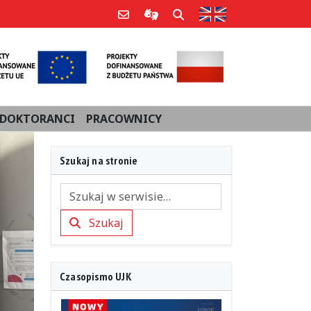
Strona w języku an
Poczta e-mail
Informacje dla użytkowników Po
Szukaj
DOKTORANCI
PRACOWNICY
Szukaj na stronie
Szukaj
Szukaj
Czasopismo UJK