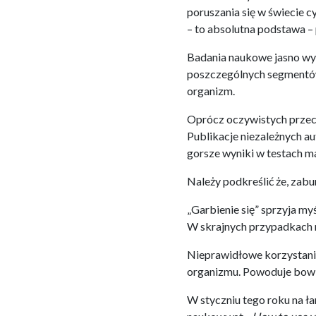
poruszania się w świecie c
– to absolutna podstawa –
Badania naukowe jasno wyka
poszczególnych segmentów
organizm.
Oprócz oczywistych przeci
Publikacje niezależnych a
gorsze wyniki w testach m
Należy podkreślić że, zab
„Garbienie się” sprzyja my
W skrajnych przypadkach 
Nieprawidłowe korzystanie
organizmu. Powoduje bowi
W styczniu tego roku na ł