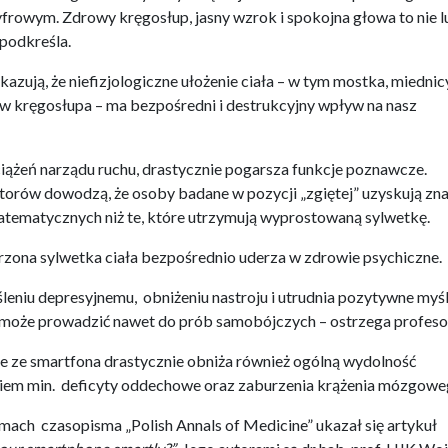
yfrowym. Zdrowy kręgosłup, jasny wzrok i spokojna głowa to nie l
 podkreśla.
zują, że niefizjologiczne ułożenie ciała – w tym mostka, miednic
 kręgosłupa – ma bezpośredni i destrukcyjny wpływ na nasz
ążeń narządu ruchu, drastycznie pogarsza funkcje poznawcze.
utorów dowodzą, że osoby badane w pozycji „zgiętej” uzyskują zn
atematycznych niż te, które utrzymują wyprostowaną sylwetkę.
urzona sylwetka ciała bezpośrednio uderza w zdrowie psychiczne.
śleniu depresyjnemu, obniżeniu nastroju i utrudnia pozytywne myśl
może prowadzić nawet do prób samobójczych – ostrzega profeso
 ze smartfona drastycznie obniża również ogólną wydolność
em min. deficyty oddechowe oraz zaburzenia krążenia mózgowe
amach czasopisma „Polish Annals of Medicine” ukazał się artykuł