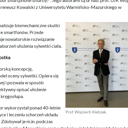
our smartphone smartly?”
. Jego autorami są dr hab. prof. UJK Wo
b. Ireneusz Kowalski z Uniwersytetu Warmińsko-Mazurskiego w
alizuje biomechaniczne skutki
ze smartfonów. Przede
uje nowatorskie rozwiązanie
urzeń ułożenia sylwetki ciała.
ostka
rską koncepcję,
el oceny sylwetki. Opiera się
wej i pozwala w sposób
iektywny opisać ułożenie
kręgosłupa.
r wykorzystał ponad 40-letnie
Prof. Wojciech Kiebzak.
ce i leczeniu schorzeń układu
 Zdobywał je m.in. podczas