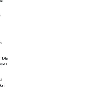
la
y
a
. Dla
ym i
i
i i