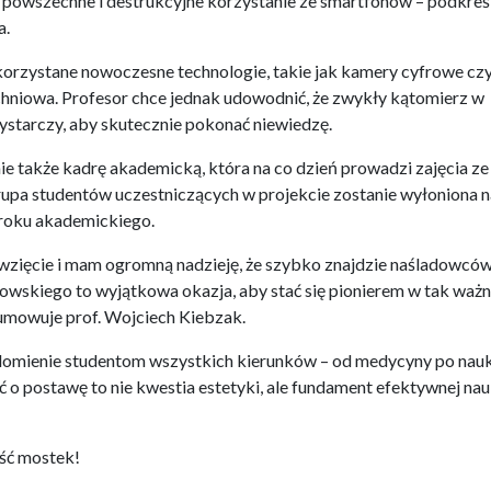
st powszechne i destrukcyjne korzystanie ze smartfonów – podkreś
a.
orzystane nowoczesne technologie, takie jak kamery cyfrowe cz
hniowa. Profesor chce jednak udowodnić, że zwykły kątomierz w
ystarczy, aby skutecznie pokonać niewiedzę.
ie także kadrę akademicką, która na co dzień prowadzi zajęcia ze
grupa studentów uczestniczących w projekcie zostanie wyłoniona n
roku akademickiego.
wzięcie i mam ogromną nadzieję, że szybko znajdzie naśladowców
wskiego to wyjątkowa okazja, aby stać się pionierem w tak ważn
umowuje prof. Wojciech Kiebzak.
adomienie studentom wszystkich kierunków – od medycyny po nauk
 o postawę to nie kwestia estetyki, ale fundament efektywnej nauk
ść mostek!