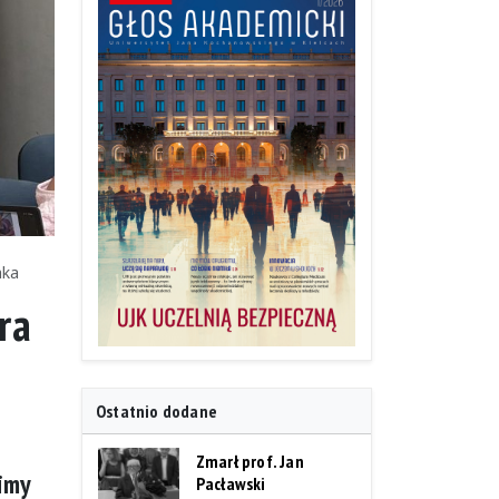
aka
ra
Ostatnio dodane
Zmarł prof. Jan
imy
Pacławski