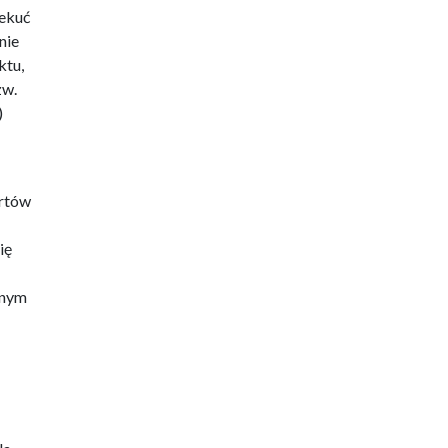
zekuć
nie
ktu,
zw.
)
ertów
ię
snym