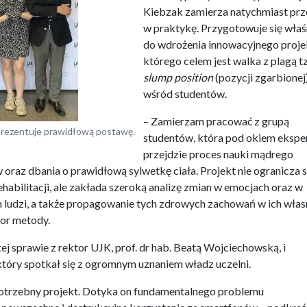
Kiebzak zamierza natychmiast pr
w praktykę. Przygotowuje się właś
do wdrożenia innowacyjnego proje
którego celem jest walka z plagą t
slump position
(pozycji zgarbionej
wśród studentów.
– Zamierzam pracować z grupą
 prezentuje prawidłową postawę.
studentów, która pod okiem eksp
przejdzie proces nauki mądrego
oraz dbania o prawidłową sylwetkę ciała. Projekt nie ogranicza s
ehabilitacji, ale zakłada szeroką analizę zmian w emocjach oraz w
 ludzi, a także propagowanie tych zdrowych zachowań w ich wła
or metody.
tej sprawie z rektor UJK, prof. dr hab. Beatą Wojciechowską, i
który spotkał się z ogromnym uznaniem władz uczelni.
potrzebny projekt. Dotyka on fundamentalnego problemu