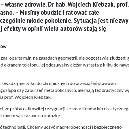
– własne zdrowie. Dr hab. Wojciech Kiebzak, prof.
jasno. –
Musimy obudzić i ratować całe
zczególnie młode pokolenie
. Sytuacja jest niezwy
j efekty w opinii wielu autorów stają się
mów
na, oparta m.in. na zasadach geometrii, nie pozostawia złudzeń: 
 ekranem telefonu, jej odczuwalny ciężar wzrasta z kilku do naw
prowadzą nie tylko do chronicznych do przeciążeń stawów i
gosłupa czy zaburzeń metabolicznych, ale mają też drastyczny 
ia prof. Wojciech Kiebzak.
ci, że próby całkowitej rezygnacji ze smartfonów lub drastyczneg
ekranem są skazane na porażkę.
 technologii. Chcemy uczyć mądrej obecności i bezpiecznego