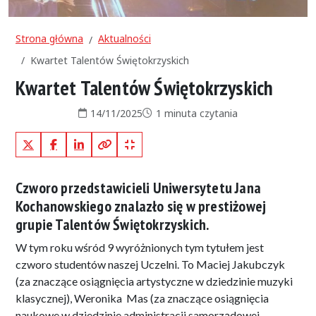
Strona główna
Aktualności
Kwartet Talentów Świętokrzyskich
Kwartet Talentów Świętokrzyskich
Data publikacji:
Czas czytania:
14/11/2025
1 minuta czytania
X (Twitter)
Facebook
LinkedIn
Kopiuj pełny link
Kopiuj krótki link
Czworo przedstawicieli Uniwersytetu Jana
Kochanowskiego znalazło się w prestiżowej
grupie Talentów Świętokrzyskich.
W tym roku wśród 9 wyróżnionych tym tytułem jest
czworo studentów naszej Uczelni. To Maciej Jakubczyk
(za znaczące osiągnięcia artystyczne w dziedzinie muzyki
klasycznej), Weronika Mas (za znaczące osiągnięcia
naukowe w dziedzinie administracji samorządowej,