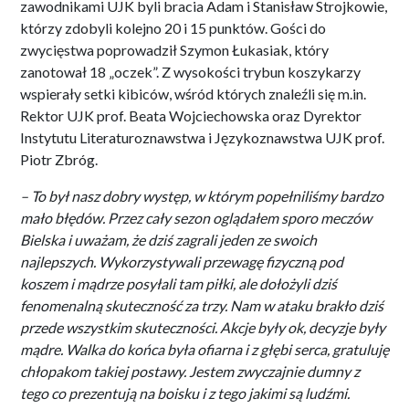
zawodnikami UJK byli bracia Adam i Stanisław Strojkowie,
którzy zdobyli kolejno 20 i 15 punktów. Gości do
zwycięstwa poprowadził Szymon Łukasiak, który
zanotował 18 „oczek”. Z wysokości trybun koszykarzy
wspierały setki kibiców, wśród których znaleźli się m.in.
Rektor UJK prof. Beata Wojciechowska oraz Dyrektor
Instytutu Literaturoznawstwa i Językoznawstwa UJK prof.
Piotr Zbróg.
– To był nasz dobry występ, w którym popełniliśmy bardzo
mało błędów. Przez cały sezon oglądałem sporo meczów
Bielska i uważam, że dziś zagrali jeden ze swoich
najlepszych. Wykorzystywali przewagę fizyczną pod
koszem i mądrze posyłali tam piłki, ale dołożyli dziś
fenomenalną skuteczność za trzy. Nam w ataku brakło dziś
przede wszystkim skuteczności. Akcje były ok, decyzje były
mądre. Walka do końca była ofiarna i z głębi serca, gratuluję
chłopakom takiej postawy. Jestem zwyczajnie dumny z
tego co prezentują na boisku i z tego jakimi są ludźmi.