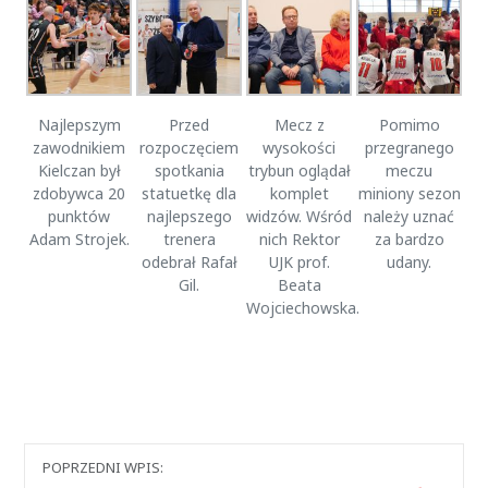
Najlepszym
Przed
Mecz z
Pomimo
zawodnikiem
rozpoczęciem
wysokości
przegranego
Kielczan był
spotkania
trybun oglądał
meczu
zdobywca 20
statuetkę dla
komplet
miniony sezon
punktów
najlepszego
widzów. Wśród
należy uznać
Adam Strojek.
trenera
nich Rektor
za bardzo
odebrał Rafał
UJK prof.
udany.
Gil.
Beata
Wojciechowska.
Nawigacja
POPRZEDNI WPIS: