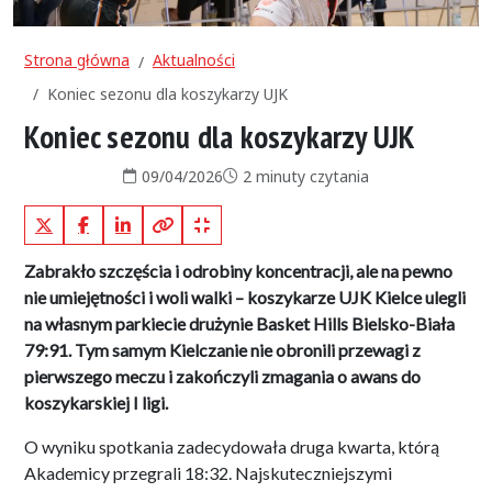
Strona główna
Aktualności
Koniec sezonu dla koszykarzy UJK
Koniec sezonu dla koszykarzy UJK
Data publikacji:
Czas czytania:
09/04/2026
2 minuty czytania
X (Twitter)
Facebook
LinkedIn
Kopiuj pełny link
Kopiuj krótki link
Zabrakło szczęścia i odrobiny koncentracji, ale na pewno
nie umiejętności i woli walki – koszykarze UJK Kielce ulegli
na własnym parkiecie drużynie Basket Hills Bielsko-Biała
79:91. Tym samym Kielczanie nie obronili przewagi z
pierwszego meczu i zakończyli zmagania o awans do
koszykarskiej I ligi.
O wyniku spotkania zadecydowała druga kwarta, którą
Akademicy przegrali 18:32. Najskuteczniejszymi