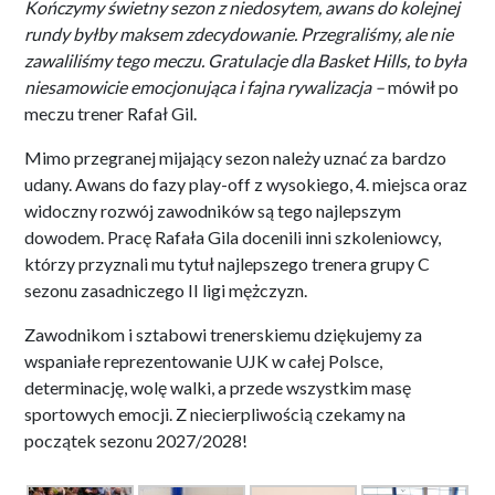
Kończymy świetny sezon z niedosytem, awans do kolejnej
rundy byłby maksem zdecydowanie. Przegraliśmy, ale nie
zawaliliśmy tego meczu. Gratulacje dla Basket Hills, to była
niesamowicie emocjonująca i fajna rywalizacja –
mówił po
meczu trener Rafał Gil.
Mimo przegranej mijający sezon należy uznać za bardzo
udany. Awans do fazy play-off z wysokiego, 4. miejsca oraz
widoczny rozwój zawodników są tego najlepszym
dowodem. Pracę Rafała Gila docenili inni szkoleniowcy,
którzy przyznali mu tytuł najlepszego trenera grupy C
sezonu zasadniczego II ligi mężczyzn.
Zawodnikom i sztabowi trenerskiemu dziękujemy za
wspaniałe reprezentowanie UJK w całej Polsce,
determinację, wolę walki, a przede wszystkim masę
sportowych emocji. Z niecierpliwością czekamy na
początek sezonu 2027/2028!