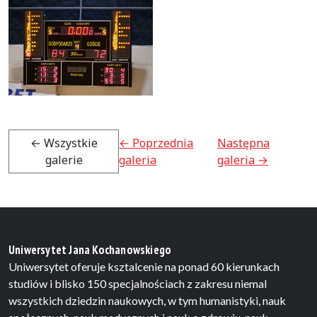
← Wszystkie
← Poprzednia
Następna
galerie
galeria
galeria →
Uniwersytet Jana Kochanowskiego
Uniwersytet oferuje ksztalcenie na ponad 60 kierunkach
studiów i blisko 150 specjalnościach z zakresu niemal
wszystkich dziedzin naukowych, w tym humanistyki, nauk