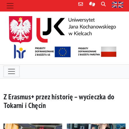
Poczta e-mail
Informacje dla 
Szukaj
Str
Z Erasmus+ przez historię – wycieczka do
Tokarni i Chęcin