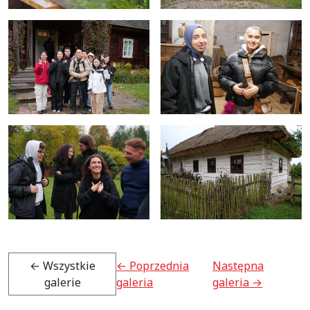
← Wszystkie
← Poprzednia
Następna
galerie
galeria
galeria →