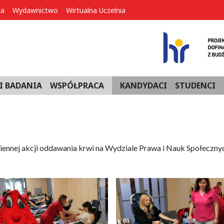
ka
Wydawnictwo
Wirtualna Uczelnia
I BADANIA
WSPÓŁPRACA
KANDYDACI
STUDENCI
esiennej akcji oddawania krwi na Wydziale Prawa i Nauk Społeczny