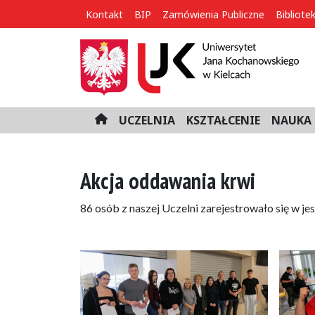
Kontakt
BIP
Zamówienia Publiczne
Bibliote
UCZELNIA
KSZTAŁCENIE
NAUKA 
H
o
m
e
Akcja oddawania krwi
86 osób z naszej Uczelni zarejestrowało się w j