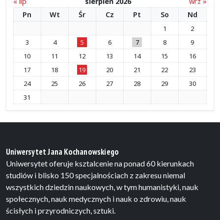
« lip
sierpień 2026
wrz »
Pn
Wt
Śr
Cz
Pt
So
Nd
1
2
3
4
5
6
7
8
9
10
11
12
13
14
15
16
17
18
19
20
21
22
23
24
25
26
27
28
29
30
31
Uniwersytet Jana Kochanowskiego
Uniwersytet oferuje ksztalcenie na ponad 60 kierunkach
studiów i blisko 150 specjalnościach z zakresu niemal
wszystkich dziedzin naukowych, w tym humanistyki, nauk
społecznych, nauk medycznych i nauk o zdrowiu, nauk
ścisłych i przyrodniczych, sztuki.