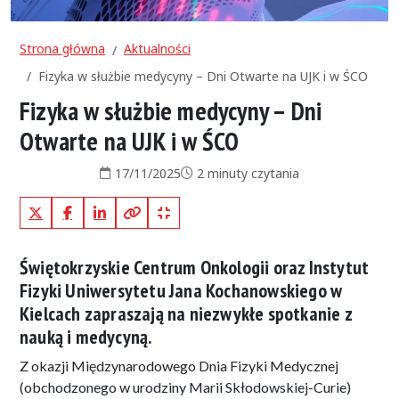
Strona główna
Aktualności
Fizyka w służbie medycyny – Dni Otwarte na UJK i w ŚCO
Fizyka w służbie medycyny – Dni
Otwarte na UJK i w ŚCO
Data publikacji:
Czas czytania:
17/11/2025
2 minuty czytania
X (Twitter)
Facebook
LinkedIn
Kopiuj pełny link
Kopiuj krótki link
Świętokrzyskie Centrum Onkologii oraz Instytut
Fizyki Uniwersytetu Jana Kochanowskiego w
Kielcach zapraszają na niezwykłe spotkanie z
nauką i medycyną.
Z okazji Międzynarodowego Dnia Fizyki Medycznej
(obchodzonego w urodziny Marii Skłodowskiej-Curie)