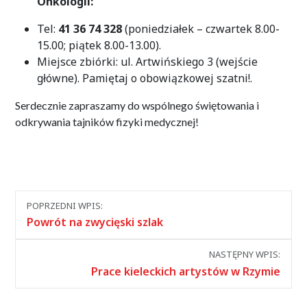
Onkologii:
Tel:
41 36 74 328
(poniedziałek – czwartek 8.00-
15.00; piątek 8.00-13.00)
.
Miejsce zbiórki: ul. Artwińskiego 3 (wejście
główne). Pamiętaj o obowiązkowej szatni!
.
Serdecznie zapraszamy do wspólnego świętowania i
odkrywania tajników fizyki medycznej!
Nawigacja
POPRZEDNI WPIS:
między
Powrót na zwycięski szlak
wpisami
NASTĘPNY WPIS:
Prace kieleckich artystów w Rzymie