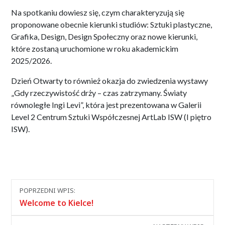
Na spotkaniu dowiesz się, czym charakteryzują się
proponowane obecnie kierunki studiów: Sztuki plastyczne,
Grafika, Design, Design Społeczny oraz nowe kierunki,
które zostaną uruchomione w roku akademickim
2025/2026.
Dzień Otwarty to również okazja do zwiedzenia wystawy
„Gdy rzeczywistość drży – czas zatrzymany. Światy
równoległe Ingi Levi”, która jest prezentowana w Galerii
Level 2 Centrum Sztuki Współczesnej ArtLab ISW (I piętro
ISW).
Nawigacja
POPRZEDNI WPIS:
między
Welcome to Kielce!
wpisami