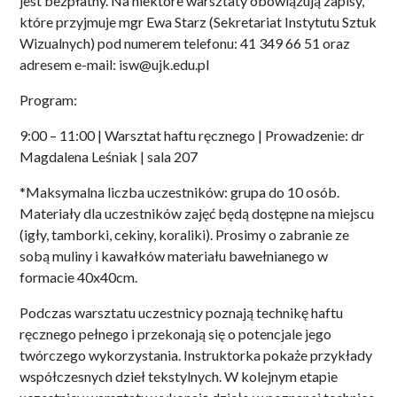
jest bezpłatny. Na niektóre warsztaty obowiązują zapisy,
które przyjmuje mgr Ewa Starz (Sekretariat Instytutu Sztuk
Wizualnych) pod numerem telefonu: 41 349 66 51 oraz
adresem e-mail: isw@ujk.edu.pl
Program:
9:00 – 11:00 | Warsztat haftu ręcznego | Prowadzenie: dr
Magdalena Leśniak | sala 207
*Maksymalna liczba uczestników: grupa do 10 osób.
Materiały dla uczestników zajęć będą dostępne na miejscu
(igły, tamborki, cekiny, koraliki). Prosimy o zabranie ze
sobą muliny i kawałków materiału bawełnianego w
formacie 40x40cm.
Podczas warsztatu uczestnicy poznają technikę haftu
ręcznego pełnego i przekonają się o potencjale jego
twórczego wykorzystania. Instruktorka pokaże przykłady
współczesnych dzieł tekstylnych. W kolejnym etapie