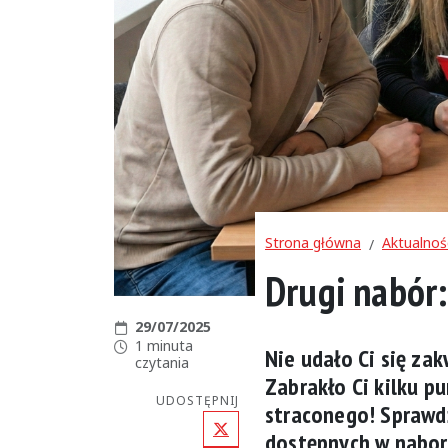
Strona główna
Aktualnoś
Drugi nabór:
Data publikacji:
29/07/2025
Czas czytania:
1 minuta
Nie udało Ci się zak
czytania
Zabrakło Ci kilku p
UDOSTĘPNIJ
straconego! Sprawdź
X (Twitter)
dostępnych w nabor