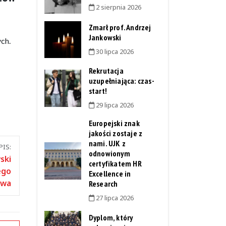
2 sierpnia 2026
Zmarł prof. Andrzej
Jankowski
ch.
30 lipca 2026
Rekrutacja
uzupełniająca: czas-
start!
29 lipca 2026
Europejski znak
jakości zostaje z
nami. UJK z
IS:
odnowionym
ski
certyfikatem HR
ego
Excellence in
twa
Research
27 lipca 2026
Dyplom, który