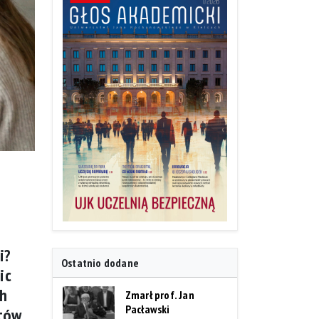
i?
Ostatnio dodane
ic
ch
Zmarł prof. Jan
Pacławski
ntów