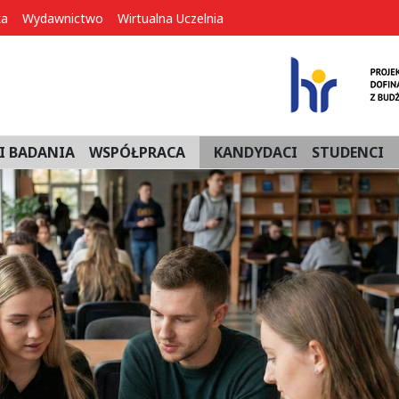
ka
Wydawnictwo
Wirtualna Uczelnia
I BADANIA
WSPÓŁPRACA
KANDYDACI
STUDENCI