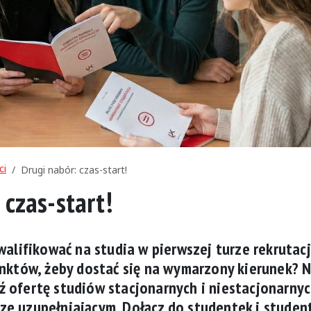
ci
Drugi nabór: czas-start!
 czas-start!
walifikować na studia w pierwszej turze rekrutacj
unktów, żeby dostać się na wymarzony kierunek? N
 ofertę studiów stacjonarnych i niestacjonarny
ze uzupełniającym. Dołącz do studentek i stude