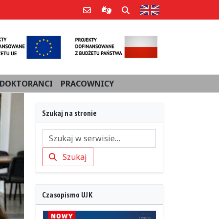
Strona w języku an
Poczta e-mail
Informacje dla użytkowników Po
Szukaj
DOKTORANCI
PRACOWNICY
Szukaj na stronie
Szukaj
Szukaj
Czasopismo UJK