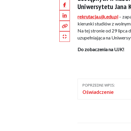
Facebook
Uniwersytetu Jana 
LinkedIn
rekrutacja.ujk.edu.pl
– zapa
kierunki studiów z wolnym
Kopiuj pełny link
Na tej stronie od 29 lipca
Kopiuj krótki link
uzupełniająca na Uniwersy
Do zobaczenia na UJK!
Nawigacja
POPRZEDNI WPIS:
między
Oświadczenie
wpisami