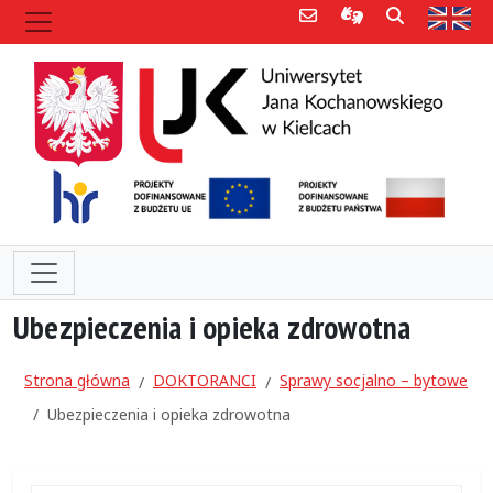
Poczta e-mail
Informacje dla 
Szukaj
Str
Ubezpieczenia i opieka zdrowotna
Strona główna
DOKTORANCI
Sprawy socjalno – bytowe
Ubezpieczenia i opieka zdrowotna